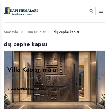
HAKKIMIZDA
BANKA HESAP NUMARALARIMIZ
Anasayfa
Tüm Ürünler
dış cephe kapısı
dış cephe kapısı
Villa Kapısı İmalat
Villa Kapısı Fiyatları
VILLA KAPISI MODELLERI