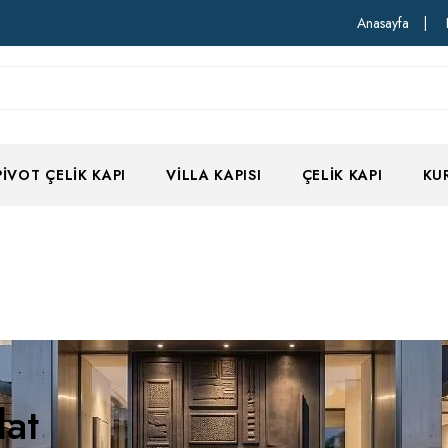
Anasayfa
|
PIVOT ÇELIK KAPI
VILLA KAPISI
ÇELIK KAPI
KU
lat