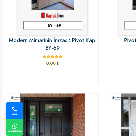
Modern Mimarinin İmzası: Pivot Kapı
Pivo
BY-69
0.00
₺
Ara
WhatsApp