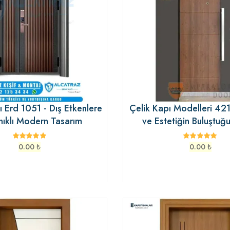
sı Erd 1051 - Dış Etkenlere
Çelik Kapı Modelleri 421
ıklı Modern Tasarım
ve Estetiğin Buluştuğ
0.00
₺
0.00
₺