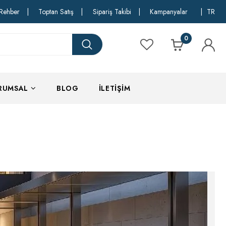
Rehber
|
Toptan Satış
|
Sipariş Takibi
|
Kampanyalar
|
TR
0
RUMSAL
BLOG
İLETIŞIM