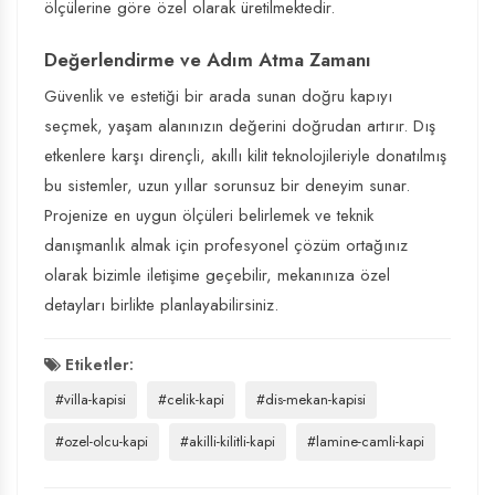
ölçülerine göre özel olarak üretilmektedir.
Değerlendirme ve Adım Atma Zamanı
Güvenlik ve estetiği bir arada sunan doğru kapıyı
seçmek, yaşam alanınızın değerini doğrudan artırır. Dış
etkenlere karşı dirençli, akıllı kilit teknolojileriyle donatılmış
bu sistemler, uzun yıllar sorunsuz bir deneyim sunar.
Projenize en uygun ölçüleri belirlemek ve teknik
danışmanlık almak için profesyonel çözüm ortağınız
olarak bizimle iletişime geçebilir, mekanınıza özel
detayları birlikte planlayabilirsiniz.
Etiketler:
#villa-kapisi
#celik-kapi
#dis-mekan-kapisi
#ozel-olcu-kapi
#akilli-kilitli-kapi
#lamine-camli-kapi