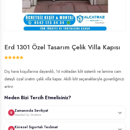
Erd 1301 Özel Tasarım Çelik Villa Kapısı
Dış hava koşullarına dayanıklı, 14 noktadan kilit sistemli ve lamine cam
detaylı özel üretim çelik villa kapısı. Akıllı kilit seçenekleriyle güvenliğinizi
artırır.
Neden Bizi Tercih Etmelisiniz?
Zamanında Sevikyat
İstanbul İçi Ücretsiz
Profesyonel ekibimiz, İstanbul genelinde ücretsiz keşif hizmeti sunar.
Küresel Sigortalı Teslimat
Kapınızın ölçülerini yerinde alır, uzman montaj ekibimiz tarafından