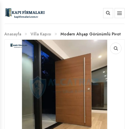
HAKKIMIZDA
Anasayfa
Villa Kapısı
Modern Ahşap Görünümlü Pivot
BANKA HESAP NUMARALARIMIZ
Villa Kapısı | Erd 1032