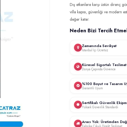
Dış etkenlere karşı üstün direnç gös
villa kapısı, güvenliği ve modern es
değer katar.
Neden Bizi Tercih Etmel
Zamanında Sevikyat
İstanbul İçi Ücretsiz
Profesyonel ekibimiz, İstanbul gen
uzman montaj ekibimiz tarafından 
Küresel Sigortalı Teslimat
Dünya Çapında Güvence
titizlikle yapılır.
Tüm siparişleriniz, uluslararası 
edilir. Olası hasar veya kayıp du
%100 Boyut ve Tasarım 
Garantili Uyum
Sipariş öncesi aldığımız ölçüler
farklılıklarından kaynaklanan sorun
Sertifikalı Güvenlik Ekipm
Yüksek Güvenlik Standardı
Kapılarımız, çelik gövdeli kasa ki
donanımı ile donatılmıştır. Tüm ür
Aracı Yok: Üretimden Do
Fabrika Çıkışlı Direkt Teslimat