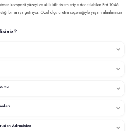
teren kompozit yüzeyi ve akıllı kilit sistemleriyle donatılabilen Erd 1046
tetiği bir araya getiriyor. Özel ölçü üretim seçeneğiyle yaşam alanlarınıza
isiniz?
elinde ücretsiz keşif hizmeti sunar. Kapınızın ölçülerini yerinde alır,
sorunsuz bir şekilde monte edilir. Montaj sonrası kilit ve menteşe ayarları
nakliyat sigortası kapsamında dünya çapında güvenle adresinize teslim
rumlarında sigorta kapsamında ürününüz yenisiyle değiştirilir.
Uyumu
e göre üretim yapar, kapınızın %100 uyumlu olmasını garanti ederiz. Ölçü
lar tarafımızdan karşılanır ve gerekli düzeltmeler ücretsiz yapılır.
anları
lidi, 14 nokta merkezi kilit sistemi ve CNC teknolojisi ile işlenmiş güvenlik
ünlerimiz uluslararası güvenlik standartlarına uygun sertifikalara sahiptir.
ğrudan Adresinize