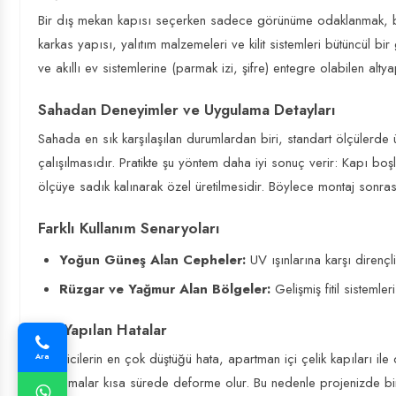
Bir dış mekan kapısı seçerken sadece görünüme odaklanmak, bir
karkas yapısı, yalıtım malzemeleri ve kilit sistemleri bütüncül b
ve akıllı ev sistemlerine (parmak izi, şifre) entegre olabilen alty
Sahadan Deneyimler ve Uygulama Detayları
Sahada en sık karşılaşılan durumlardan biri, standart ölçülerde 
çalışılmasıdır. Pratikte şu yöntem daha iyi sonuç verir: Kapı bo
ölçüye sadık kalınarak özel üretilmesidir. Böylece montaj sonrası
Farklı Kullanım Senaryoları
Yoğun Güneş Alan Cepheler:
UV ışınlarına karşı dirençl
Rüzgar ve Yağmur Alan Bölgeler:
Gelişmiş fitil sistemle
Sık Yapılan Hatalar
Tüketicilerin en çok düştüğü hata, apartman içi çelik kapıları il
Ara
kaplamalar kısa sürede deforme olur. Bu nedenle projenizde bi