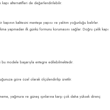
k kapı
alternatifleri de değerlendirilebilir.
bir kapının kalitesini menteşe yapısı ve yalıtım yoğunluğu belirler.
 sarkma yapmadan ilk günkü formunu korumasını sağlar. Doğru
çelik kapı
eri bu modele başarıyla entegre edilebilmektedir.
unuza göre özel olarak ölçülendirilip üretilir.
neme, yağmura ve güneş ışınlarına karşı çok daha yüksek direnç