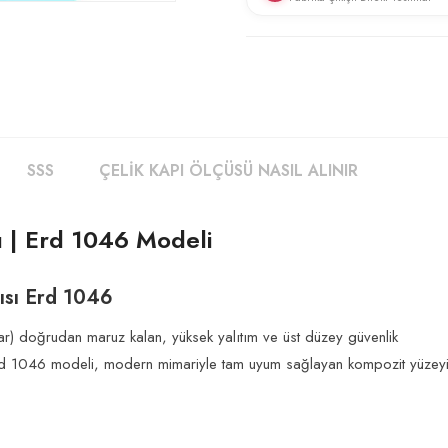
Fabrikamızdan doğrudan size gönd
fiyatı sunarız. Üretimden tüketi
çözümler sağlıyoruz.
SSS
ÇELIK KAPI ÖLÇÜSÜ NASIL ALINIR
ı | Erd 1046 Modeli
ısı Erd 1046
r) doğrudan maruz kalan, yüksek yalıtım ve üst düzey güvenlik
. Erd 1046 modeli, modern mimariyle tam uyum sağlayan kompozit yüzey