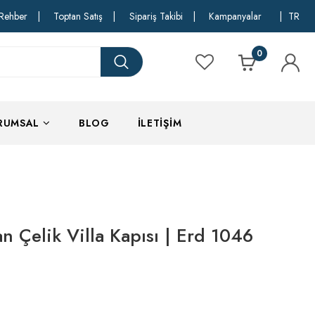
Rehber
|
Toptan Satış
|
Sipariş Takibi
|
Kampanyalar
|
TR
0
RUMSAL
BLOG
İLETIŞIM
 Çelik Villa Kapısı | Erd 1046