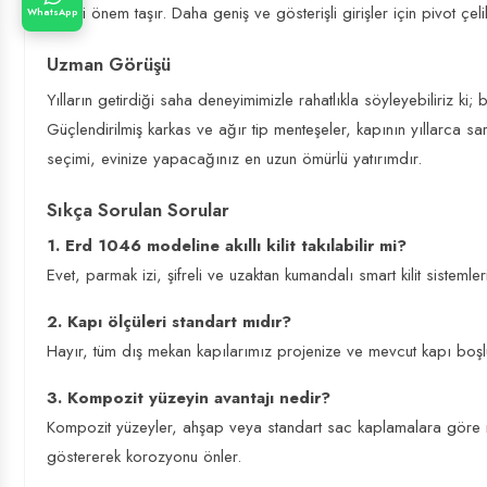
hayati önem taşır. Daha geniş ve gösterişli girişler için
pivot çeli
WhatsApp
Uzman Görüşü
Yılların getirdiği saha deneyimimizle rahatlıkla söyleyebiliriz ki; 
Güçlendirilmiş karkas ve ağır tip menteşeler, kapının yıllarca
seçimi, evinize yapacağınız en uzun ömürlü yatırımdır.
Sıkça Sorulan Sorular
1. Erd 1046 modeline akıllı kilit takılabilir mi?
Evet, parmak izi, şifreli ve uzaktan kumandalı smart kilit sisteml
2. Kapı ölçüleri standart mıdır?
Hayır, tüm dış mekan kapılarımız projenize ve mevcut kapı boşluğ
3. Kompozit yüzeyin avantajı nedir?
Kompozit yüzeyler, ahşap veya standart sac kaplamalara göre 
göstererek korozyonu önler.