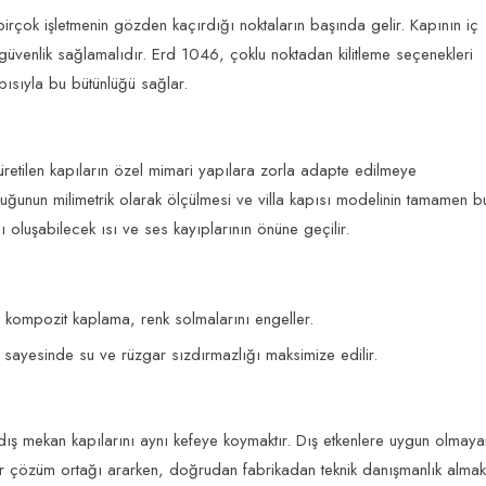
çok işletmenin gözden kaçırdığı noktaların başında gelir. Kapının iç
ir güvenlik sağlamalıdır. Erd 1046, çoklu noktadan kilitleme seçenekleri
apısıyla bu bütünlüğü sağlar.
üretilen kapıların özel mimari yapılara zorla adapte edilmeye
şluğunun milimetrik olarak ölçülmesi ve
villa kapısı
modelinin tamamen b
 oluşabilecek ısı ve ses kayıplarının önüne geçilir.
i kompozit kaplama, renk solmalarını engeller.
ri sayesinde su ve rüzgar sızdırmazlığı maksimize edilir.
e dış mekan kapılarını aynı kefeye koymaktır. Dış etkenlere uygun olmaya
r çözüm ortağı ararken, doğrudan fabrikadan teknik danışmanlık almak