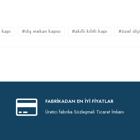
 kapı
#dış mekan kapısı
#akıllı kilitli kapı
#özel ölç
FABRIKADAN EN İYI FIYATLAR
Üretici fabrika Sözleşmeli Ticaret İmkanı