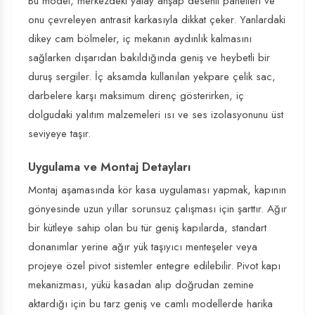
Bu model, merkezdeki yatay ahşap desenli panelleri ve
onu çevreleyen antrasit karkasıyla dikkat çeker. Yanlardaki
dikey cam bölmeler, iç mekanın aydınlık kalmasını
sağlarken dışarıdan bakıldığında geniş ve heybetli bir
duruş sergiler. İç aksamda kullanılan yekpare çelik sac,
darbelere karşı maksimum direnç gösterirken, iç
dolgudaki yalıtım malzemeleri ısı ve ses izolasyonunu üst
seviyeye taşır.
Uygulama ve Montaj Detayları
Montaj aşamasında kör kasa uygulaması yapmak, kapının
gönyesinde uzun yıllar sorunsuz çalışması için şarttır. Ağır
bir kütleye sahip olan bu tür geniş kapılarda, standart
donanımlar yerine ağır yük taşıyıcı menteşeler veya
projeye özel pivot sistemler entegre edilebilir. Pivot kapı
mekanizması, yükü kasadan alıp doğrudan zemine
aktardığı için bu tarz geniş ve camlı modellerde harika