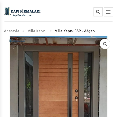
HAKKIMIZDA
Anasayfa
Villa Kapısı
Villa Kapısı 139 - Ahşap
BANKA HESAP NUMARALARIMIZ
Görünümlü Camlı Çelik Kapı