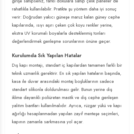
girişe sahipseniz, farklı dokulara sahip çelik paneller de
rahatlıkla kullanılabilir. Pratikte şu yöntem daha iyi sonuç
verir: Doğrudan yakıcı güneşe maruz kalan güney cephe
kapılarında, ısıyı aşırı çeken çok koyu renkler yerine,
ekstra UV korumalı boyalarla desteklenmiş tonları
değerlendirmek genleşme sorunlarının önüne geçer.
Kurulumda Sık Yapılan Hatalar
Dış kapı montajı, standart iç kapılardan tamamen farklı bir
teknik uzmanlık gerektirir. En sık yapılan hataların başında,
kasa ile duvar arasındaki montaj boşluklarının sadece
standart silikonla doldurulması gelir. Bunun yerine dış
iklime dayanıklı poliüretan mastik ve dış cephe genleşen
yalıtım bantları kullanılmalıdır. Ayrıca, rüzgar yükü ve kapı
ağırlığı hesaplanmadan yapılan zayıf menteşe seçimleri,
kapının zamanla sarkmasına yol açar.