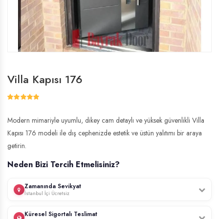
Villa Kapısı 176
Modern mimariyle uyumlu, dikey cam detaylı ve yüksek güvenlikli Villa
Kapısı 176 modeli ile dış cephenizde estetik ve üstün yalıtımı bir araya
getirin.
Neden Bizi Tercih Etmelisiniz?
Zamanında Sevikyat
İstanbul İçi Ücretsiz
Profesyonel ekibimiz, İstanbul genelinde ücretsiz keşif hizmeti sunar.
Küresel Sigortalı Teslimat
Kapınızın ölçülerini yerinde alır, uzman montaj ekibimiz tarafından