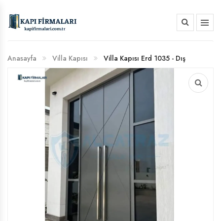
HAKKIMIZDA
Anasayfa
Villa Kapısı
Villa Kapısı Erd 1035 - Dış
BANKA HESAP NUMARALARIMIZ
Etkenlere Dayanıklı Özel Tasarım