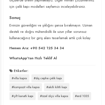
ölçülerde üretim yapmaktayız. Diğer mimari çözümlerimiz
için
çelik kapı modelleri
sayfamızı inceleyebilirsiniz.
Sonuç
Evinizin güvenliğini ve şıklığını şansa bırakmayın. Uzman
destek ve doğru mühendislik ile uzun yıllar sorunsuz
kullanacağınız bir giriş alanı tasarlamak artık çok kolay.
Hemen Ara: +90 542 125 34 34
WhatsApp'tan Hızlı Teklif Al
Etiketler:
#villa kapısı
#dış cephe çelik kapı
#kompozit villa kapısı
#akıllı kilitli kapı
#çift kanatlı kapı
#özel ölçü villa kapısı
#erd 1035