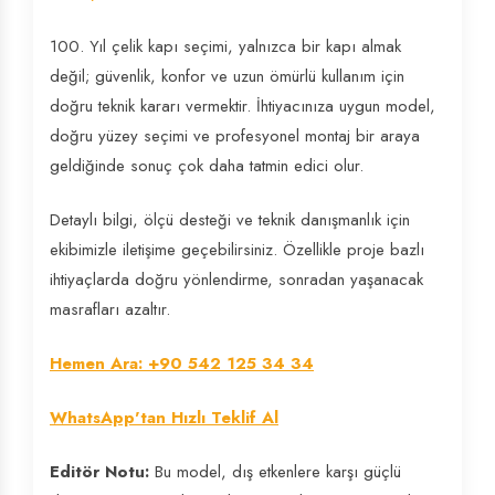
100. Yıl çelik kapı seçimi, yalnızca bir kapı almak
değil; güvenlik, konfor ve uzun ömürlü kullanım için
doğru teknik kararı vermektir. İhtiyacınıza uygun model,
doğru yüzey seçimi ve profesyonel montaj bir araya
geldiğinde sonuç çok daha tatmin edici olur.
Detaylı bilgi, ölçü desteği ve teknik danışmanlık için
ekibimizle iletişime geçebilirsiniz. Özellikle proje bazlı
ihtiyaçlarda doğru yönlendirme, sonradan yaşanacak
masrafları azaltır.
Hemen Ara: +90 542 125 34 34
WhatsApp'tan Hızlı Teklif Al
Editör Notu:
Bu model, dış etkenlere karşı güçlü