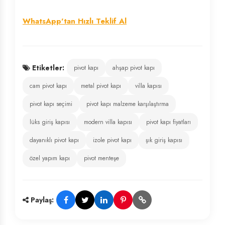
WhatsApp'tan Hızlı Teklif Al
Etiketler:
pivot kapı
ahşap pivot kapı
cam pivot kapı
metal pivot kapı
villa kapısı
pivot kapı seçimi
pivot kapı malzeme karşılaştırma
lüks giriş kapısı
modern villa kapısı
pivot kapı fiyatları
dayanıklı pivot kapı
izole pivot kapı
şık giriş kapısı
özel yapım kapı
pivot menteşe
Paylaş: