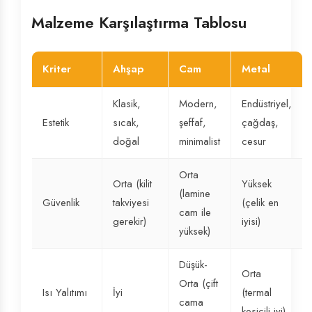
Malzeme Karşılaştırma Tablosu
Kriter
Ahşap
Cam
Metal
Klasik,
Modern,
Endüstriyel,
Estetik
sıcak,
şeffaf,
çağdaş,
doğal
minimalist
cesur
Orta
Orta (kilit
Yüksek
(lamine
Güvenlik
takviyesi
(çelik en
cam ile
gerekir)
iyisi)
yüksek)
Düşük-
Orta
Orta (çift
Isı Yalıtımı
İyi
(termal
cama
kesicili iyi)