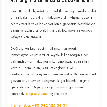
4. Hangi malzeme daha az bakım ister?
Cam (temizlik dışında) ve metal (boya veya kaplama ile)
en az bakım gerektiren malzemelerdir. Ahşap, düzenli
olarak vernik veya boya yenileme gerektirir. Metalde de
zamanla çizilmeler olabilir, ancak toz boya sayesinde
kolayca yenilenebilir.
Doğru pivot kapı seçimi, villanızın karakterini
tamamlayan ve uzun yıllar keyifle kullanacağınız bir
yatırımdır. Her malzemenin kendine özgü avantajları
vardır. Önemli olan, sizin ihtiyaçlarınız ve
beklentilerinizle en uyumlu olanı bulmaktır. Projenize özel
çözümler ve uzman danışmanlık için bizimle iletişime
geçebilirsiniz. Diğer paylaşımlarımıza gözatmak
isterseniz
blog sayfamızı
ziyaret edin.
Hemen Ara: +90 542 125 34 34