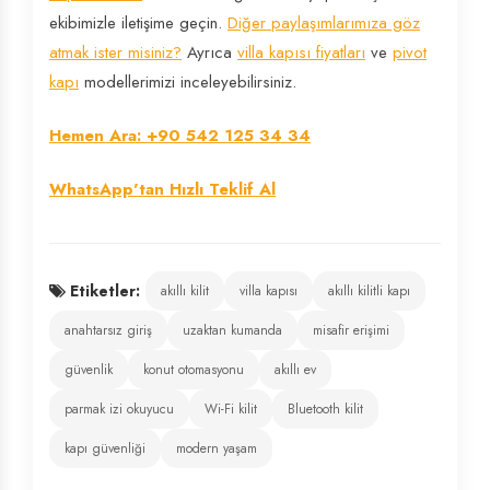
ekibimizle iletişime geçin.
Diğer paylaşımlarımıza göz
atmak ister misiniz?
Ayrıca
villa kapısı fiyatları
ve
pivot
kapı
modellerimizi inceleyebilirsiniz.
Hemen Ara: +90 542 125 34 34
WhatsApp'tan Hızlı Teklif Al
Etiketler:
akıllı kilit
villa kapısı
akıllı kilitli kapı
anahtarsız giriş
uzaktan kumanda
misafir erişimi
güvenlik
konut otomasyonu
akıllı ev
parmak izi okuyucu
Wi-Fi kilit
Bluetooth kilit
kapı güvenliği
modern yaşam