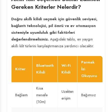
Gereken Kriterler Nelerdir?
Doğru akıllı kilidi seçmek için güvenlik seviyesi,
bağlantı teknolojisi, pil ömrü ve ev otomasyon
sistemiyle uyumluluk gibi faktörleri
değerlendirmelisiniz.
Aşağıdaki tablo, en yaygın
akıllı kilit türlerini karşılaştırmanıza yardımcı olacaktır.
Parmak
Bluetooth
Wi-Fi
Kriter
İzi
Kilidi
Kilidi
Okuyucu
Kısa
Uzaktan
Bağlantı
mesafe
Bağımsız
erişim
(10m)