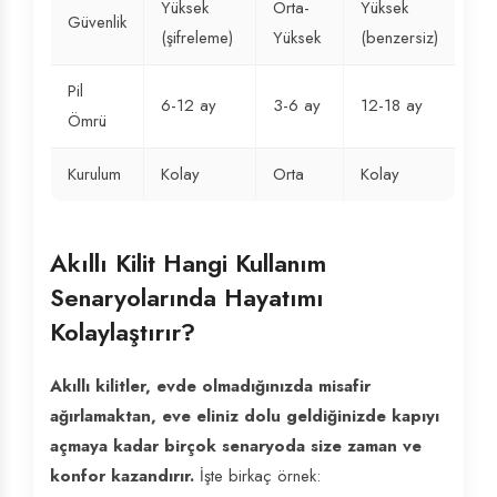
Yüksek
Orta-
Yüksek
Güvenlik
(şifreleme)
Yüksek
(benzersiz)
Pil
6-12 ay
3-6 ay
12-18 ay
Ömrü
Kurulum
Kolay
Orta
Kolay
Akıllı Kilit Hangi Kullanım
Senaryolarında Hayatımı
Kolaylaştırır?
Akıllı kilitler, evde olmadığınızda misafir
ağırlamaktan, eve eliniz dolu geldiğinizde kapıyı
açmaya kadar birçok senaryoda size zaman ve
konfor kazandırır.
İşte birkaç örnek: