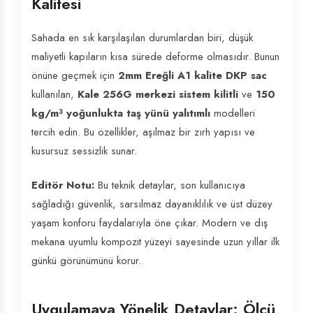
Kalitesi
Sahada en sık karşılaşılan durumlardan biri, düşük
maliyetli kapıların kısa sürede deforme olmasıdır. Bunun
önüne geçmek için
2mm Ereğli A1 kalite DKP sac
kullanılan,
Kale 256G merkezi sistem kilitli
ve
150
kg/m³ yoğunlukta taş yünü yalıtımlı
modelleri
tercih edin. Bu özellikler, aşılmaz bir zırh yapısı ve
kusursuz sessizlik sunar.
Editör Notu:
Bu teknik detaylar, son kullanıcıya
sağladığı güvenlik, sarsılmaz dayanıklılık ve üst düzey
yaşam konforu faydalarıyla öne çıkar. Modern ve dış
mekana uyumlu kompozit yüzeyi sayesinde uzun yıllar ilk
günkü görünümünü korur.
Uygulamaya Yönelik Detaylar: Ölçü