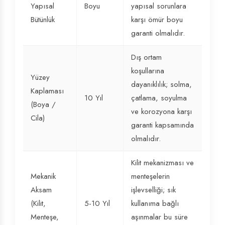
Yapısal
Boyu
yapısal sorunlara
Bütünlük
karşı ömür boyu
garanti olmalıdır.
Dış ortam
koşullarına
Yüzey
dayanıklılık; solma,
Kaplaması
10 Yıl
çatlama, soyulma
(Boya /
ve korozyona karşı
Cila)
garanti kapsamında
olmalıdır.
Kilit mekanizması ve
Mekanik
menteşelerin
Aksam
işlevselliği; sık
(Kilit,
5-10 Yıl
kullanıma bağlı
Menteşe,
aşınmalar bu süre