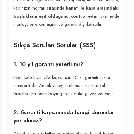
mı yoksa doğal aşınmayı mı kapsadığını sorun. Ayrıca,
kapınızın montajı sırasında
kanat ile kasa arasındaki
boşlukların eşit olduğunu kontrol edin
; aksi halde
menteşeler erken aşınır ve garanti dışı kalabilir.
Sıkça Sorulan Sorular (SSS)
1. 10 yıl garanti yeterli mi?
Evet, kaliteli bir villa kapısı için 10 yıl garanti sektör
standardıdır. Ancak yüzey kaplaması ve yapısal
bütünlük için ömür boyu garanti daha güven vericidir.
2. Garanti kapsamında hangi durumlar
yer almaz?
Genellikle yanlış kullanım, doğal afetler, bilinçli hasar,