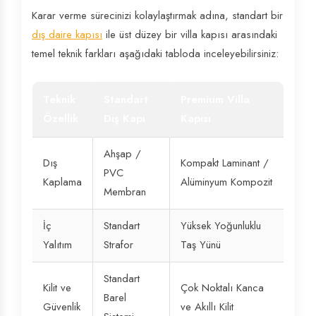
Karar verme sürecinizi kolaylaştırmak adına, standart bir
dış daire kapısı
ile üst düzey bir villa kapısı arasındaki
temel teknik farkları aşağıdaki tabloda inceleyebilirsiniz:
Teknik
Standart
Premium Villa
Özellik
Dış Kapı
Kapısı
Ahşap /
Dış
Kompakt Laminant /
PVC
Kaplama
Alüminyum Kompozit
Membran
İç
Standart
Yüksek Yoğunluklu
Yalıtım
Strafor
Taş Yünü
Standart
Kilit ve
Çok Noktalı Kanca
Barel
Güvenlik
ve Akıllı Kilit