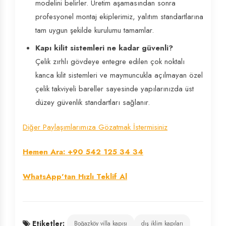
modelini belirler. Üretim aşamasından sonra
profesyonel montaj ekiplerimiz, yalıtım standartlarına
tam uygun şekilde kurulumu tamamlar.
Kapı kilit sistemleri ne kadar güvenli?
Çelik zırhlı gövdeye entegre edilen çok noktalı
kanca kilit sistemleri ve maymuncukla açılmayan özel
çelik takviyeli bareller sayesinde yapılarınızda üst
düzey güvenlik standartları sağlanır.
Diğer Paylaşımlarımıza Gözatmak İstermisiniz
Hemen Ara: +90 542 125 34 34
WhatsApp'tan Hızlı Teklif Al
Etiketler:
Boğazköy villa kapısı
dış iklim kapıları