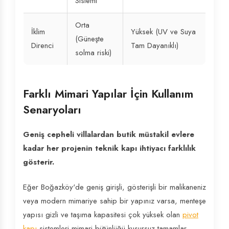
Sistemi
Orta
İklim
Yüksek (UV ve Suya
(Güneşte
Direnci
Tam Dayanıklı)
solma riski)
Farklı Mimari Yapılar İçin Kullanım
Senaryoları
Geniş cepheli villalardan butik müstakil evlere
kadar her projenin teknik kapı ihtiyacı farklılık
gösterir.
Eğer Boğazköy'de geniş girişli, gösterişli bir malikaneniz
veya modern mimariye sahip bir yapınız varsa, menteşe
yapısı gizli ve taşıma kapasitesi çok yüksek olan
pivot
kapı
sistemleri mimari bütünlüğü kusursuz tamamlar.