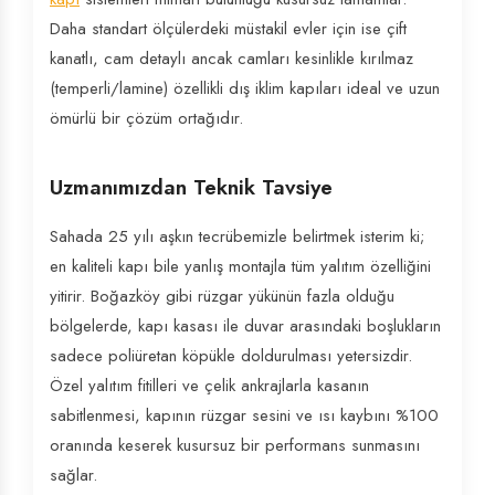
Daha standart ölçülerdeki müstakil evler için ise çift
kanatlı, cam detaylı ancak camları kesinlikle kırılmaz
(temperli/lamine) özellikli dış iklim kapıları ideal ve uzun
ömürlü bir çözüm ortağıdır.
Uzmanımızdan Teknik Tavsiye
Sahada 25 yılı aşkın tecrübemizle belirtmek isterim ki;
en kaliteli kapı bile yanlış montajla tüm yalıtım özelliğini
yitirir. Boğazköy gibi rüzgar yükünün fazla olduğu
bölgelerde, kapı kasası ile duvar arasındaki boşlukların
sadece poliüretan köpükle doldurulması yetersizdir.
Özel yalıtım fitilleri ve çelik ankrajlarla kasanın
sabitlenmesi, kapının rüzgar sesini ve ısı kaybını %100
oranında keserek kusursuz bir performans sunmasını
sağlar.