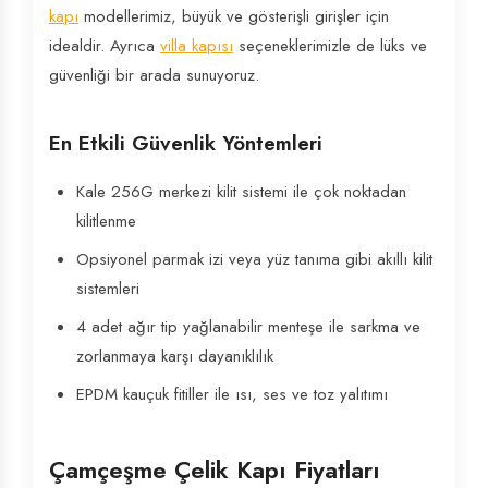
kapı
modellerimiz, büyük ve gösterişli girişler için
idealdir. Ayrıca
villa kapısı
seçeneklerimizle de lüks ve
güvenliği bir arada sunuyoruz.
En Etkili Güvenlik Yöntemleri
Kale 256G merkezi kilit sistemi ile çok noktadan
kilitlenme
Opsiyonel parmak izi veya yüz tanıma gibi akıllı kilit
sistemleri
4 adet ağır tip yağlanabilir menteşe ile sarkma ve
zorlanmaya karşı dayanıklılık
EPDM kauçuk fitiller ile ısı, ses ve toz yalıtımı
Çamçeşme Çelik Kapı Fiyatları