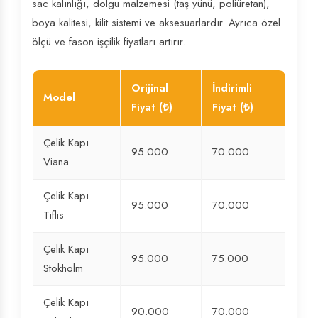
sac kalınlığı, dolgu malzemesi (taş yünü, poliüretan),
boya kalitesi, kilit sistemi ve aksesuarlardır. Ayrıca özel
ölçü ve fason işçilik fiyatları artırır.
Orijinal
İndirimli
Model
Fiyat (₺)
Fiyat (₺)
Çelik Kapı
95.000
70.000
Viana
Çelik Kapı
95.000
70.000
Tiflis
Çelik Kapı
95.000
75.000
Stokholm
Çelik Kapı
90.000
70.000