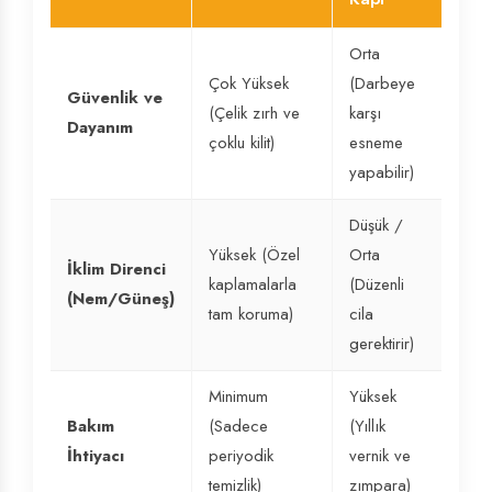
Orta
Çok Yüksek
(Darbeye
Güvenlik ve
(Çelik zırh ve
karşı
Dayanım
çoklu kilit)
esneme
yapabilir)
Düşük /
Yüksek (Özel
Orta
İklim Direnci
kaplamalarla
(Düzenli
(Nem/Güneş)
tam koruma)
cila
gerektirir)
Minimum
Yüksek
Bakım
(Sadece
(Yıllık
İhtiyacı
periyodik
vernik ve
temizlik)
zımpara)