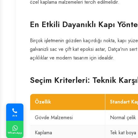
özel kaplama malzemeleri tercih edilmelidir.
En Etkili Dayanıklı Kapı Yönt
Birçok işletmenin gözden kaçırdığı nokta, kapı yüzey
galvanizli sac ve çift kat epoksi astar, Datça'nın ser
açıklıklar ve modern tasarım için idealdir.
Seçim Kriterleri: Teknik Karş
Özellik
Standart Ka
Ara
Gövde Malzemesi
Normal çelik
Kaplama
Tek kat boya
WhatsApp