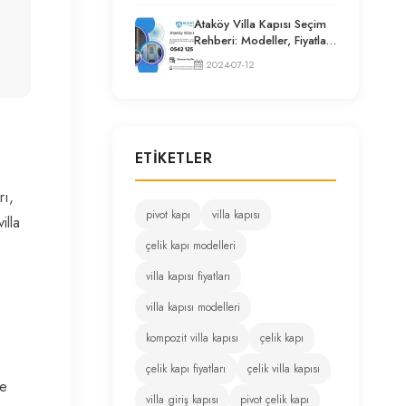
Ataköy Villa Kapısı Seçim
Rehberi: Modeller, Fiyatlar
ve Uzman Tavsiyeleri
2024-07-12
ETIKETLER
rı,
pivot kapı
villa kapısı
illa
çelik kapı modelleri
villa kapısı fiyatları
villa kapısı modelleri
kompozit villa kapısı
çelik kapı
çelik kapı fiyatları
çelik villa kapısı
ve
villa giriş kapısı
pivot çelik kapı