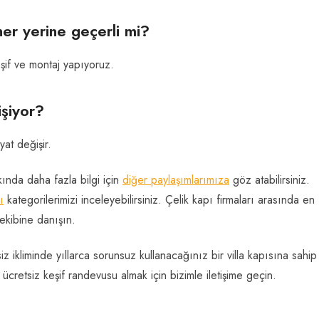
her yerine geçerli mi?
şif ve montaj yapıyoruz.
işiyor?
yat değişir.
ında daha fazla bilgi için
diğer paylaşımlarımıza
göz atabilirsiniz.
ı
kategorilerimizi inceleyebilirsiniz. Çelik kapı firmaları arasında en
kibine danışın.
 ikliminde yıllarca sorunsuz kullanacağınız bir villa kapısına sahip
 ücretsiz keşif randevusu almak için bizimle iletişime geçin.