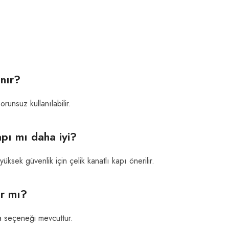
nır?
runsuz kullanılabilir.
apı mı daha iyi?
ksek güvenlik için çelik kanatlı kapı önerilir.
r mı?
ma seçeneği mevcuttur.