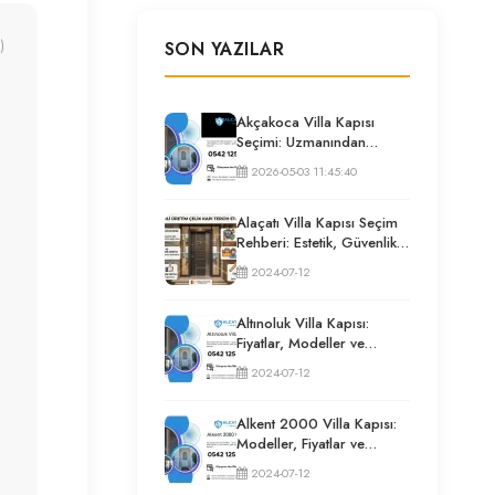
)
SON YAZILAR
Akçakoca Villa Kapısı
Seçimi: Uzmanından
Güvenlik ve İzolasyon
2026-05-03 11:45:40
Rehberi
Alaçatı Villa Kapısı Seçim
Rehberi: Estetik, Güvenlik
ve Püf Noktaları
2024-07-12
Altınoluk Villa Kapısı:
Fiyatlar, Modeller ve
Uzman Seçim Rehberi
2024-07-12
Alkent 2000 Villa Kapısı:
Modeller, Fiyatlar ve
Uzman Seçim Rehberi
2024-07-12