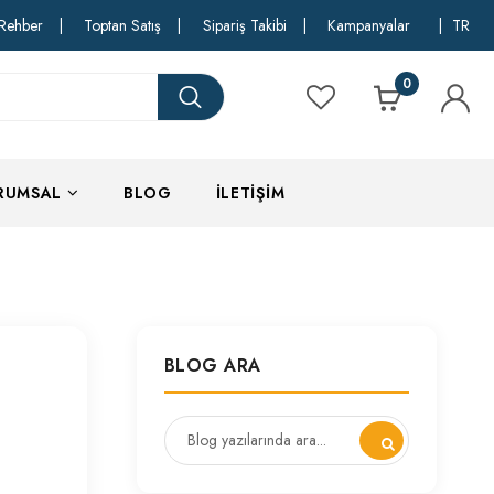
Rehber
|
Toptan Satış
|
Sipariş Takibi
|
Kampanyalar
|
TR
0
RUMSAL
BLOG
İLETIŞIM
BLOG ARA