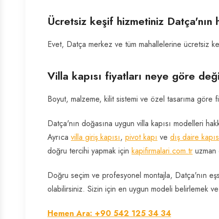
Ücretsiz keşif hizmetiniz Datça'nın 
Evet, Datça merkez ve tüm mahallelerine ücretsiz ke
Villa kapısı fiyatları neye göre değ
Boyut, malzeme, kilit sistemi ve özel tasarıma göre fi
Datça'nın doğasına uygun villa kapısı modelleri hakk
Ayrıca
villa giriş kapısı
,
pivot kapı
ve
dış daire kapıs
doğru tercihi yapmak için
kapifirmalari.com.tr
uzman e
Doğru seçim ve profesyonel montajla, Datça'nın eşsiz
olabilirsiniz. Sizin için en uygun modeli belirlemek ve
Hemen Ara: +90 542 125 34 34