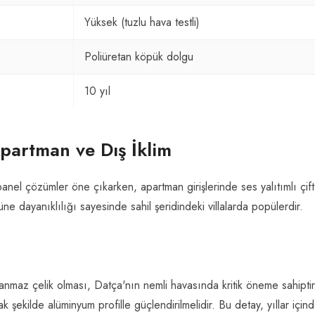
Yüksek (tuzlu hava testli)
Poliüretan köpük dolgu
10 yıl
Apartman ve Dış İklim
anel çözümler öne çıkarken, apartman girişlerinde ses yalıtımlı çift
üne dayanıklılığı sayesinde sahil şeridindeki villalarda popülerdir.
anmaz çelik olması, Datça'nın nemli havasında kritik öneme sahiptir
k şekilde alüminyum profille güçlendirilmelidir. Bu detay, yıllar için