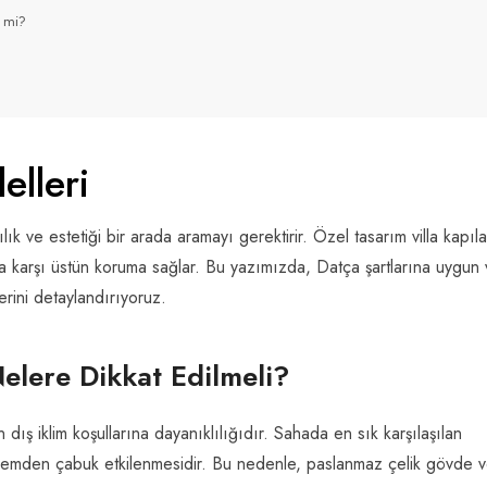
i mi?
elleri
lık ve estetiği bir arada aramayı gerektirir. Özel tasarım villa kapıla
 karşı üstün koruma sağlar. Bu yazımızda, Datça şartlarına uygun v
lerini detaylandırıyoruz.
elere Dikkat Edilmeli?
 dış iklim koşullarına dayanıklılığıdır. Sahada en sık karşılaşılan
e nemden çabuk etkilenmesidir. Bu nedenle, paslanmaz çelik gövde 