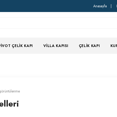
Anasayfa
|
PIVOT ÇELIK KAPI
VILLA KAPISI
ÇELIK KAPI
KU
görüntülenme
lleri