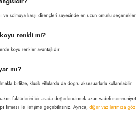
angisidir?
mı ve solmaya karşı dirençleri sayesinde en uzun ömürlü seçeneklerd
 koyu renkli mi?
erde koyu renkler avantajlıdır.
uyar mı?
akla birlikte, klasik villalarda da doğru aksesuarlarla kullanılabilir.
e bakım faktörlerini bir arada değerlendirmek uzun vadeli memnuniyet
ı firması ile iletişime geçebilirsiniz. Ayrıca,
diğer yazılarımıza göz