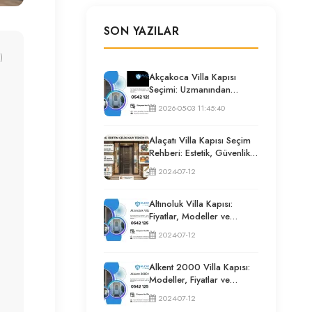
SON YAZILAR
)
Akçakoca Villa Kapısı
Seçimi: Uzmanından
Güvenlik ve İzolasyon
2026-05-03 11:45:40
Rehberi
Alaçatı Villa Kapısı Seçim
Rehberi: Estetik, Güvenlik
ve Püf Noktaları
2024-07-12
Altınoluk Villa Kapısı:
Fiyatlar, Modeller ve
Uzman Seçim Rehberi
2024-07-12
Alkent 2000 Villa Kapısı:
Modeller, Fiyatlar ve
Uzman Seçim Rehberi
2024-07-12