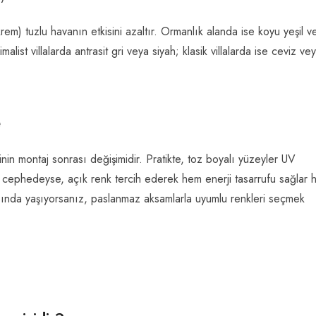
krem) tuzlu havanın etkisini azaltır. Ormanlık alanda ise koyu yeşil v
ist villalarda antrasit gri veya siyah; klasik villalarda ise ceviz ve
e
nin montaj sonrası değişimidir. Pratikte, toz boyalı yüzeyler UV
ey cephedeyse, açık renk tercih ederek hem enerji tasarrufu sağlar
sında yaşıyorsanız, paslanmaz aksamlarla uyumlu renkleri seçmek