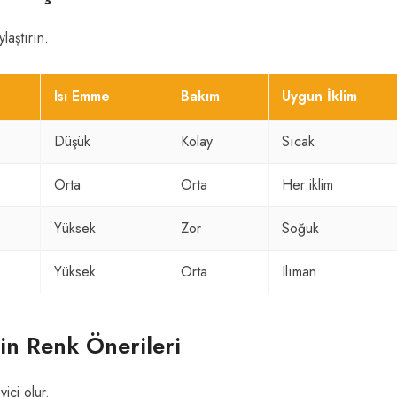
ylaştırın.
Isı Emme
Bakım
Uygun İklim
Düşük
Kolay
Sıcak
Orta
Orta
Her iklim
Yüksek
Zor
Soğuk
Yüksek
Orta
Ilıman
çin Renk Önerileri
ici olur.