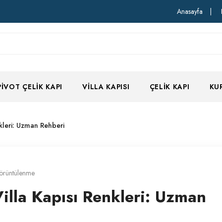
Anasayfa
|
PIVOT ÇELIK KAPI
VILLA KAPISI
ÇELIK KAPI
KU
kleri: Uzman Rehberi
örüntülenme
illa Kapısı Renkleri: Uzman