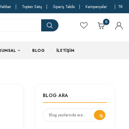
Rehber
|
Toptan Satış
|
Sipariş Takibi
|
Kampanyalar
|
TR
0
RUMSAL
BLOG
İLETIŞIM
BLOG ARA