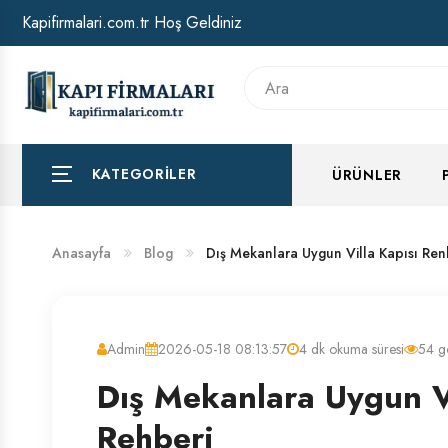
Kapifirmalari.com.tr Hoş Geldiniz
HAKKIMIZDA
BANKA HESAP NUMARALARIMIZ
KATEGORILER
ÜRÜNLER
Anasayfa
Blog
Dış Mekanlara Uygun Villa Kapısı Ren
Admin
2026-05-18 08:13:57
4 dk okuma süresi
54 g
Dış Mekanlara Uygun V
Rehberi