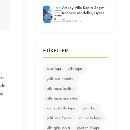
Ataköy Villa Kapısı Seçim
Rehberi: Modeller, Fiyatlar
ve Uzman Tavsiyeleri
2024-07-12
ETIKETLER
pivot kapı
villa kapısı
re
çelik kapı modelleri
rde
villa kapısı fiyatları
ha
villa kapısı modelleri
kompozit villa kapısı
çelik kapı
çelik kapı fiyatları
çelik villa kapısı
villa giriş kapısı
pivot çelik kapı