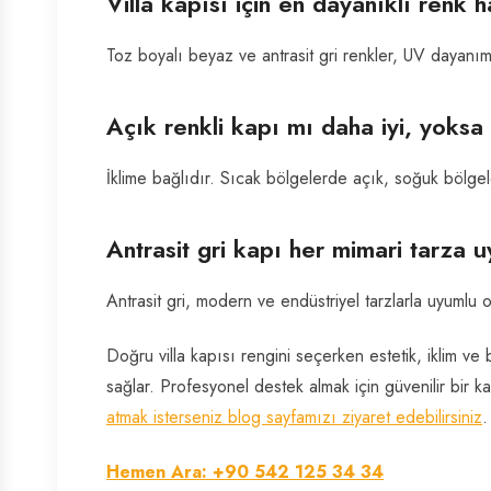
Villa kapısı için en dayanıklı renk h
Toz boyalı beyaz ve antrasit gri renkler, UV dayanı
Açık renkli kapı mı daha iyi, yoksa
İklime bağlıdır. Sıcak bölgelerde açık, soğuk bölgel
Antrasit gri kapı her mimari tarza 
Antrasit gri, modern ve endüstriyel tarzlarla uyumlu olm
Doğru villa kapısı rengini seçerken estetik, iklim v
sağlar. Profesyonel destek almak için güvenilir bir kap
atmak isterseniz blog sayfamızı ziyaret edebilirsiniz
.
Hemen Ara: +90 542 125 34 34