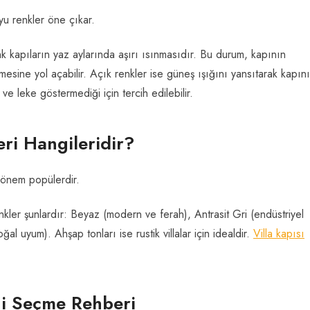
u renkler öne çıkar.
nk kapıların yaz aylarında aşırı ısınmasıdır. Bu durum, kapının
ine yol açabilir. Açık renkler ise güneş ışığını yansıtarak kapın
e leke göstermediği için tercih edilebilir.
eri Hangileridir?
 dönem popülerdir.
kler şunlardır: Beyaz (modern ve ferah), Antrasit Gri (endüstriyel
ğal uyum). Ahşap tonları ise rustik villalar için idealdir.
Villa kapısı
gi Seçme Rehberi