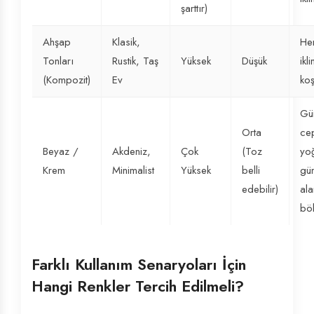
şarttır)
Ahşap
Klasik,
Her
Tonları
Rustik, Taş
Yüksek
Düşük
ikl
(Kompozit)
Ev
koş
Gü
Orta
cep
Beyaz /
Akdeniz,
Çok
(Toz
yo
Krem
Minimalist
Yüksek
belli
gü
edebilir)
ala
bö
Farklı Kullanım Senaryoları İçin
Hangi Renkler Tercih Edilmeli?