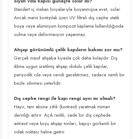
Siyah villa kapısı güneşte solar mı?
Standart iç mekan boyalarıyla boyanmışsa evet, solar.
Ancak marin kontrplak üzeri UV filtreli dış cephe statik
boya veya alüminyum kompozit kaplama kullanıldığında
solma veya deformasyon yaşanmaz.
Ahşap görünümlü çelik kapıların bakımı zor mu?
Gerçek masif ahşaba kıyasla çok daha kolaydır. Dış
iklime uygun üretilmiş ahşap dokulu çelik kapılar,
periyodik cila veya vernik gerektirmez, sadece nemli bir
bezle silinmesi yeterlidir.
Dış cephe rengi ile kapı rengi aynı mı olmalı?
Hayır, tam aksine zıtlık (kontrast) yaratmak mimari
derinliği artırır. Açık renkli, sade bir dış cephede
antrasit veya koyu ahşap tonları, kapıyı görkemli bir
odak noktası haline getirir.