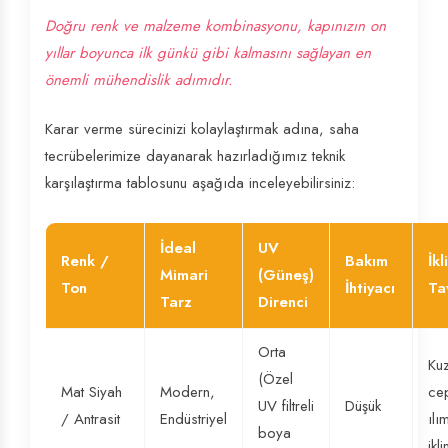
Doğru renk ve malzeme kombinasyonu, kapınızın on
yıllar boyunca ilk günkü gibi kalmasını sağlayan en
önemli mühendislik adımıdır.
Karar verme sürecinizi kolaylaştırmak adına, saha
tecrübelerimize dayanarak hazırladığımız teknik
karşılaştırma tablosunu aşağıda inceleyebilirsiniz:
İdeal
UV
Renk /
Bakım
İkl
Mimari
(Güneş)
Ton
İhtiyacı
Ta
Tarz
Direnci
Orta
Ku
(Özel
Mat Siyah
Modern,
cep
UV filtreli
Düşük
/ Antrasit
Endüstriyel
ılı
boya
ikl