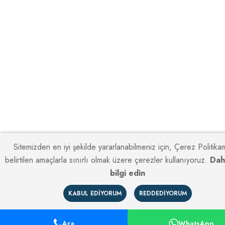
Sitemizden en iyi şekilde yararlanabilmeniz için, Çerez Politik
belirtilen amaçlarla sınırlı olmak üzere çerezler kullanıyoruz.
Dah
bilgi edin
KABUL EDIYORUM
REDDEDIYORUM
Ara
WhatsApp