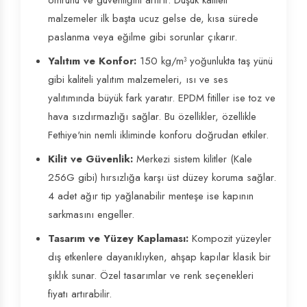
ömrünü ve güvenliğini artırır. Düşük kaliteli
malzemeler ilk başta ucuz gelse de, kısa sürede
paslanma veya eğilme gibi sorunlar çıkarır.
Yalıtım ve Konfor:
150 kg/m³ yoğunlukta taş yünü
gibi kaliteli yalıtım malzemeleri, ısı ve ses
yalıtımında büyük fark yaratır. EPDM fitiller ise toz ve
hava sızdırmazlığı sağlar. Bu özellikler, özellikle
Fethiye'nin nemli ikliminde konforu doğrudan etkiler.
Kilit ve Güvenlik:
Merkezi sistem kilitler (Kale
256G gibi) hırsızlığa karşı üst düzey koruma sağlar.
4 adet ağır tip yağlanabilir menteşe ise kapının
sarkmasını engeller.
Tasarım ve Yüzey Kaplaması:
Kompozit yüzeyler
dış etkenlere dayanıklıyken, ahşap kapılar klasik bir
şıklık sunar. Özel tasarımlar ve renk seçenekleri
fiyatı artırabilir.