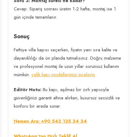
Soru 3: Montaj süresi ne kadar?
Cevap: Sipariş sonrası üretim 1-2 hafta, montaj ise 1
gün içinde tamamlanır.
Sonuç
Fethiye villa kapısı seçerken, fiyatın yanı sıra kalite ve
dayanıklılığı da ön planda tutmalısınız. Doğru malzeme
ve profesyonel montaj ile uzun yıllar sorunsuz kullanım
mümkün.
çelik kapı modellerimizi inceleyin
.
Editör Notu:
Bu kapı, aşılmaz bir zırh yapısıyla
güvenliğinizi garanti altına alırken, kusursuz sessizlik ve
konforu bir arada sunar.
Hemen Ara: +90 542 125 34 34
WhatsApp'tan Hızlı Teklif Al