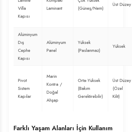
Lamine
Kompakt
Çok Yüksek
Üst Düzey
Villa
Laminant
(Güneş/Nem)
Kapısı
Alüminyum
Dış
Alüminyum
Yüksek
Yüksek
Cephe
Panel
(Paslanmaz)
Kapısı
Marin
Pivot
Orta-Yüksek
Üst Düzey
Kontra /
Sistem
(Bakım
(Özel
Doğal
Kapılar
Gerektirebilir)
Kilit)
Ahşap
Farklı Yaşam Alanları İçin Kullanım