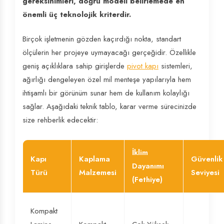
gereksinimleri, doğru modeli belirlemede en
önemli üç teknolojik kriterdir.
Birçok işletmenin gözden kaçırdığı nokta, standart
ölçülerin her projeye uymayacağı gerçeğidir. Özellikle
geniş açıklıklara sahip girişlerde
pivot kapı
sistemleri,
ağırlığı dengeleyen özel mil menteşe yapılarıyla hem
ihtişamlı bir görünüm sunar hem de kullanım kolaylığı
sağlar. Aşağıdaki teknik tablo, karar verme sürecinizde
size rehberlik edecektir:
İklim
Kapı
Kaplama
Güvenlik
Dayanımı
Türü
Malzemesi
Seviyesi
(Fethiye)
Kompakt