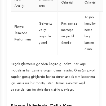
Orta-üst
Orta-üst
Aralığı
orta
Ahşap
Galvaniz
Paslanmaz
lameller
Florya
ve iyi
menteşe
neme
İkliminde
boya ile
ve profil
karşı
Performans
yeterli
önerilir
lamine
olmalı
Birçok işletmenin gözden kaçırdığı nokta, her kapı
modelinin her zemine uygun olmamasıdır. Örneğin pivot
kapılar geniş girişlerde harika durur ancak tam kapanma
için kusursuz bir montaj ister. Uzman ekibimiz keşif
sırasında tüm bu detayları sizinle paylaşır.
Florya İkliminde Çelik Kapı