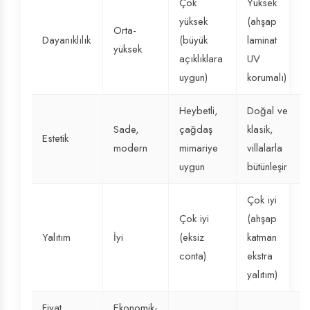
Çok
Yüksek
yüksek
(ahşap
Orta-
Dayanıklılık
(büyük
laminat
yüksek
açıklıklara
UV
uygun)
korumalı)
Heybetli,
Doğal ve
Sade,
çağdaş
klasik,
Estetik
modern
mimariye
villalarla
uygun
bütünleşir
Çok iyi
Çok iyi
(ahşap
Yalıtım
İyi
(eksiz
katman
conta)
ekstra
yalıtım)
Fiyat
Ekonomik-