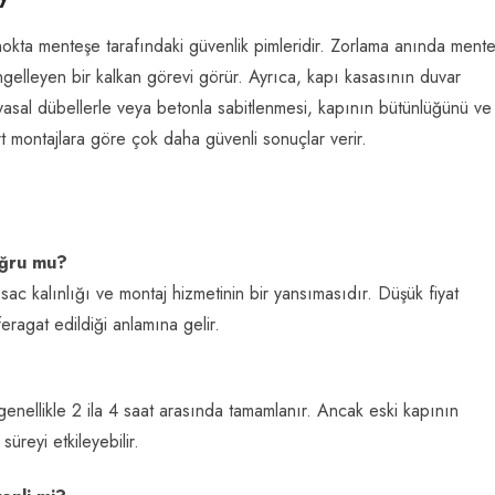
nokta menteşe tarafındaki güvenlik pimleridir. Zorlama anında mente
ngelleyen bir kalkan görevi görür. Ayrıca, kapı kasasının duvar
sal dübellerle veya betonla sabitlenmesi, kapının bütünlüğünü ve
art montajlara göre çok daha güvenli sonuçlar verir.
oğru mu?
ı, sac kalınlığı ve montaj hizmetinin bir yansımasıdır. Düşük fiyat
feragat edildiği anlamına gelir.
genellikle 2 ila 4 saat arasında tamamlanır. Ancak eski kapının
üreyi etkileyebilir.