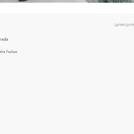
(göster/gizle
Arada
ha Fazlası