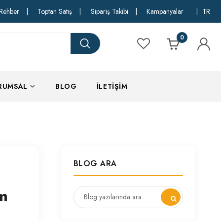
Rehber
|
Toptan Satış
|
Sipariş Takibi
|
Kampanyalar
|
TR
0
RUMSAL
BLOG
İLETIŞIM
BLOG ARA
im