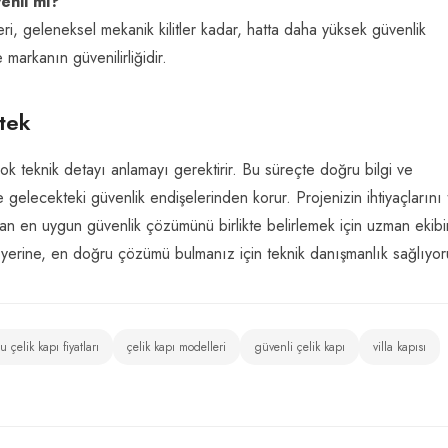
venli mi?
temleri, geleneksel mekanik kilitler kadar, hatta daha yüksek güvenlik
 markanın güvenilirliğidir.
tek
k teknik detayı anlamayı gerektirir. Bu süreçte doğru bilgi ve
gelecekteki güvenlik endişelerinden korur. Projenizin ihtiyaçlarını
layan en uygun güvenlik çözümünü birlikte belirlemek için uzman ekibi
k yerine, en doğru çözümü bulmanız için teknik danışmanlık sağlıyor
 çelik kapı fiyatları
çelik kapı modelleri
güvenli çelik kapı
villa kapısı