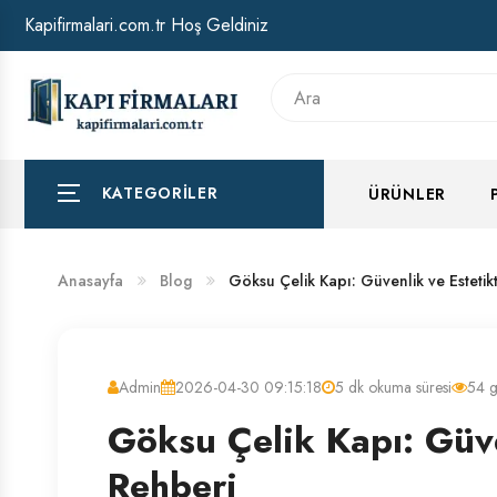
Kapifirmalari.com.tr Hoş Geldiniz
HAKKIMIZDA
BANKA HESAP NUMARALARIMIZ
KATEGORILER
ÜRÜNLER
Anasayfa
Blog
Göksu Çelik Kapı: Güvenlik ve Esteti
Admin
2026-04-30 09:15:18
5 dk okuma süresi
54 g
Göksu Çelik Kapı: Güv
Rehberi