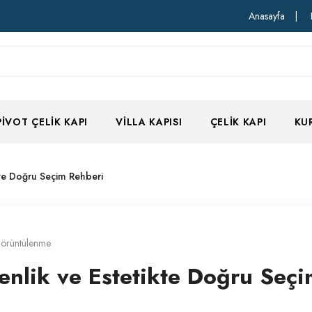
Anasayfa
|
PIVOT ÇELIK KAPI
VILLA KAPISI
ÇELIK KAPI
KU
kte Doğru Seçim Rehberi
örüntülenme
enlik ve Estetikte Doğru Seç