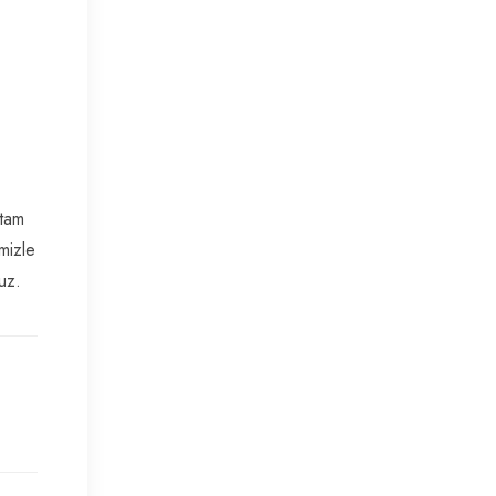
 tam
mizle
uz.