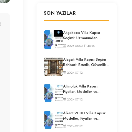
SON YAZILAR
)
Akçakoca Villa Kapısı
Seçimi: Uzmanından
Güvenlik ve İzolasyon
2026-05-03 11:45:40
Rehberi
Alaçatı Villa Kapısı Seçim
Rehberi: Estetik, Güvenlik
ve Püf Noktaları
2024-07-12
Altınoluk Villa Kapısı:
Fiyatlar, Modeller ve
Uzman Seçim Rehberi
2024-07-12
Alkent 2000 Villa Kapısı:
Modeller, Fiyatlar ve
Uzman Seçim Rehberi
2024-07-12