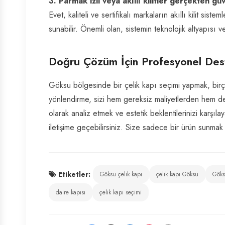
3. Parmak izli veya akıllı kilitler gerçekten gü
Evet, kaliteli ve sertifikalı markaların akıllı kilit sis
sunabilir. Önemli olan, sistemin teknolojik altyapısı ve
Doğru Çözüm İçin Profesyonel Des
Göksu bölgesinde bir çelik kapı seçimi yapmak, birço
yönlendirme, sizi hem gereksiz maliyetlerden hem de 
olarak analiz etmek ve estetik beklentilerinizi karşı
iletişime geçebilirsiniz. Size sadece bir ürün sunma
Etiketler:
Göksu çelik kapı
çelik kapı Göksu
Göksu
daire kapısı
çelik kapı seçimi