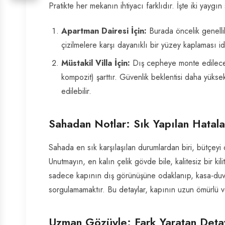
Pratikte her mekanın ihtiyacı farklıdır. İşte iki yaygı
Apartman Dairesi İçin:
Burada öncelik genellikl
çizilmelere karşı dayanıklı bir yüzey kaplaması id
Müstakil Villa İçin:
Dış cepheye monte edileceği
kompozit) şarttır. Güvenlik beklentisi daha yüksek
edilebilir.
Sahadan Notlar: Sık Yapılan Hatala
Sahada en sık karşılaşılan durumlardan biri, bütçeyi ön
Unutmayın, en kalın çelik gövde bile, kalitesiz bir kili
sadece kapının dış görünüşüne odaklanıp, kasa-duvar 
sorgulamamaktır. Bu detaylar, kapının uzun ömürlü ve
Uzman Gözüyle: Fark Yaratan Deta