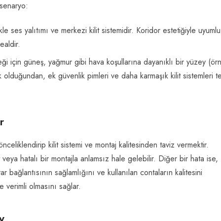
n senaryo:
e ses yalıtımı ve merkezi kilit sistemidir. Koridor estetiğiyle uyumlu
ealdir.
 için güneş, yağmur gibi hava koşullarına dayanıklı bir yüzey (örn
 olduğundan, ek güvenlik pimleri ve daha karmaşık kilit sistemleri te
r
celiklendirip kilit sistemi ve montaj kalitesinden taviz vermektir.
t veya hatalı bir montajla anlamsız hale gelebilir. Diğer bir hata ise,
bağlantısının sağlamlığını ve kullanılan contaların kalitesini
 verimli olmasını sağlar.
y