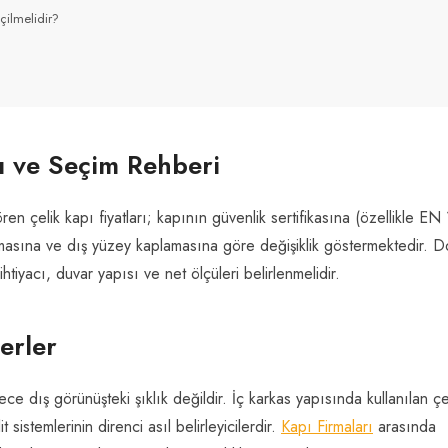
ilmelidir?
ı ve Seçim Rehberi
n çelik kapı fiyatları; kapının güvenlik sertifikasına (özellikle EN
izmasına ve dış yüzey kaplamasına göre değişiklik göstermektedir. 
htiyacı, duvar yapısı ve net ölçüleri belirlenmelidir.
terler
ece dış görünüşteki şıklık değildir. İç karkas yapısında kullanılan çe
it sistemlerinin direnci asıl belirleyicilerdir.
Kapı Firmaları
arasında