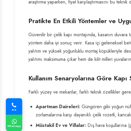
araştırma yaparken, fiyat karşılaştırmasını bu teknik
Pratikte En Etkili Yöntemler ve Uyg
Güvenilir bir çelik kapı montajında, kasanın duvara
yöntem daha iyi sonuç verir: Kasa içi geleneksel be
yalıtım ve yüksek yoğunluklu montaj köpükleriyle d
yalıtımı maksimuma çıkar hem de kilit milleri yuvalar
Kullanım Senaryolarına Göre Kapı 
Farklı yüzey ve mekanlar, farklı teknik özellikler gerek
Apartman Daireleri:
Güngören gibi yoğun nüfus
Ara
zorlamalarına karşı dayanıklı çelik rozetli, kancalı
Müstakil Ev ve Villalar:
Dış hava koşullarına (
WhatsApp