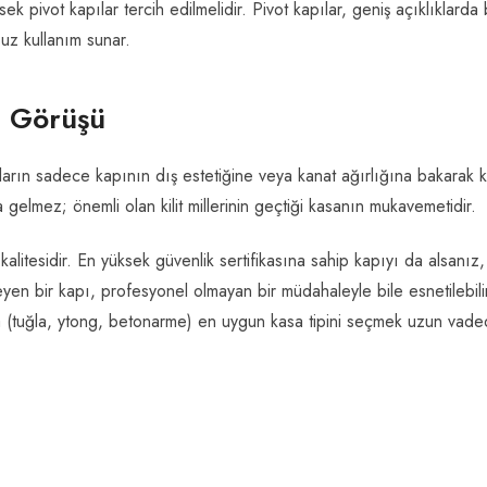
 pivot kapılar tercih edilmelidir. Pivot kapılar, geniş açıklıklarda 
uz kullanım sunar.
n Görüşü
ıların sadece kapının dış estetiğine veya kanat ağırlığına bakarak k
gelmez; önemli olan kilit millerinin geçtiği kasanın mukavemetidir.
alitesidir. En yüksek güvenlik sertifikasına sahip kapıyı da alsanız,
en bir kapı, profesyonel olmayan bir müdahaleyle bile esnetilebili
za (tuğla, ytong, betonarme) en uygun kasa tipini seçmek uzun vad