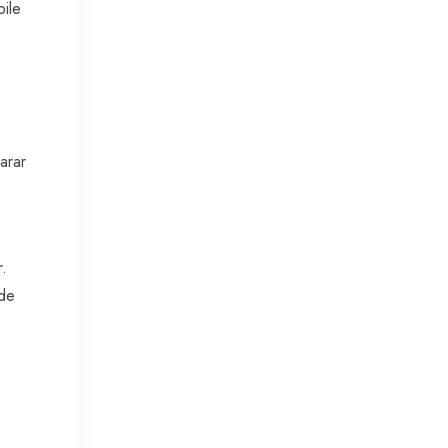
bile
arar
r.
ede