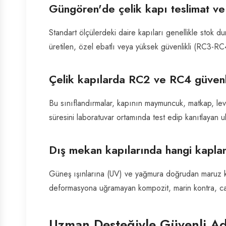
Güngören'de çelik kapı teslimat ve
Standart ölçülerdeki daire kapıları genellikle stok 
üretilen, özel ebatlı veya yüksek güvenlikli (RC3-RC
Çelik kapılarda RC2 ve RC4 güvenli
Bu sınıflandırmalar, kapının maymuncuk, matkap, lev
süresini laboratuvar ortamında test edip kanıtlayan u
Dış mekan kapılarında hangi kapla
Güneş ışınlarına (UV) ve yağmura doğrudan maruz ka
deformasyona uğramayan kompozit, marin kontra, cam
Uzman Desteğiyle Güvenli Ad