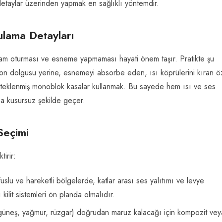
 detaylar üzerinden yapmak en sağlıklı yöntemdir.
ulama Detayları
 tam oturması ve esneme yapmaması hayati önem taşır. Pratikte şu
ton dolgusu yerine, esnemeyi absorbe eden, ısı köprülerini kıran ö
esteklenmiş monoblok kasalar kullanmak. Bu sayede hem ısı ve ses
ına kusursuz şekilde geçer.
Seçimi
tirir:
lu ve hareketli bölgelerde, katlar arası ses yalıtımı ve levye
 kilit sistemleri ön planda olmalıdır.
güneş, yağmur, rüzgar) doğrudan maruz kalacağı için kompozit vey