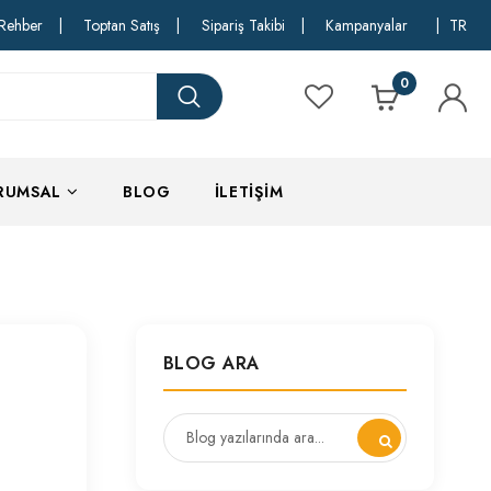
Rehber
|
Toptan Satış
|
Sipariş Takibi
|
Kampanyalar
|
TR
0
RUMSAL
BLOG
İLETIŞIM
BLOG ARA