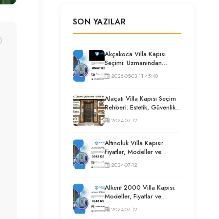
SON YAZILAR
)
Akçakoca Villa Kapısı
Seçimi: Uzmanından
Güvenlik ve İzolasyon
2026-05-03 11:45:40
Rehberi
Alaçatı Villa Kapısı Seçim
Rehberi: Estetik, Güvenlik
ve Püf Noktaları
2024-07-12
Altınoluk Villa Kapısı:
Fiyatlar, Modeller ve
Uzman Seçim Rehberi
2024-07-12
Alkent 2000 Villa Kapısı:
Modeller, Fiyatlar ve
Uzman Seçim Rehberi
2024-07-12