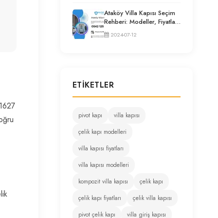
Ataköy Villa Kapısı Seçim
Rehberi: Modeller, Fiyatlar
ve Uzman Tavsiyeleri
2024-07-12
ETIKETLER
 1627
pivot kapı
villa kapısı
Doğru
çelik kapı modelleri
villa kapısı fiyatları
villa kapısı modelleri
kompozit villa kapısı
çelik kapı
lik
çelik kapı fiyatları
çelik villa kapısı
pivot çelik kapı
villa giriş kapısı