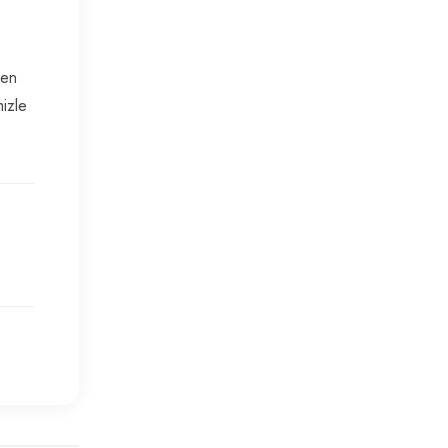
 en
mizle