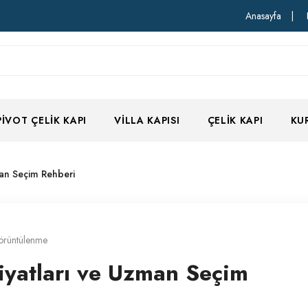
Anasayfa
|
PIVOT ÇELIK KAPI
VILLA KAPISI
ÇELIK KAPI
KU
an Seçim Rehberi
örüntülenme
iyatları ve Uzman Seçim