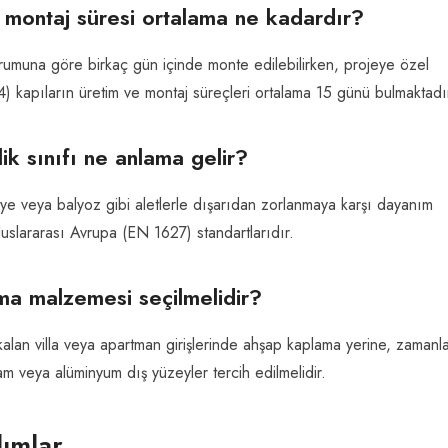
 montaj süresi ortalama ne kadardır?
durumuna göre birkaç gün içinde monte edilebilirken, projeye özel
4) kapıların üretim ve montaj süreçleri ortalama 15 günü bulmaktadı
k sınıfı ne anlama gelir?
ye veya balyoz gibi aletlerle dışarıdan zorlanmaya karşı dayanım
luslararası Avrupa (EN 1627) standartlarıdır.
ma malzemesi seçilmelidir?
lan villa veya apartman girişlerinde ahşap kaplama yerine, zamanl
 veya alüminyum dış yüzeyler tercih edilmelidir.
ımlar