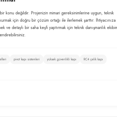
 bir konu değildir. Projenizin mimari gereksinimlerine uygun, teknik
urmak için doğru bir çözüm ortağı ile ilerlemek şarttır. İhtiyacınıza
k ve detaylı bir saha keşfi yaptırmak için teknik danışmanlık ekibi
endirebilirsiniz.
lleri
pivot kapı sistemleri
yüksek güvenlikli kapı
RC4 çelik kapı