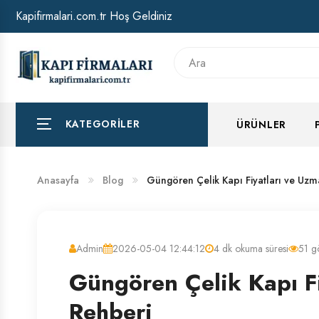
Kapifirmalari.com.tr Hoş Geldiniz
HAKKIMIZDA
BANKA HESAP NUMARALARIMIZ
KATEGORILER
ÜRÜNLER
Anasayfa
Blog
Güngören Çelik Kapı Fiyatları ve Uzm
Admin
2026-05-04 12:44:12
4 dk okuma süresi
51 g
Güngören Çelik Kapı F
Rehberi