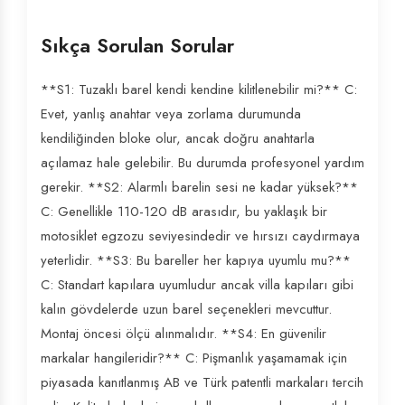
Sıkça Sorulan Sorular
**S1: Tuzaklı barel kendi kendine kilitlenebilir mi?** C:
Evet, yanlış anahtar veya zorlama durumunda
kendiliğinden bloke olur, ancak doğru anahtarla
açılamaz hale gelebilir. Bu durumda profesyonel yardım
gerekir. **S2: Alarmlı barelin sesi ne kadar yüksek?**
C: Genellikle 110-120 dB arasıdır, bu yaklaşık bir
motosiklet egzozu seviyesindedir ve hırsızı caydırmaya
yeterlidir. **S3: Bu bareller her kapıya uyumlu mu?**
C: Standart kapılara uyumludur ancak villa kapıları gibi
kalın gövdelerde uzun barel seçenekleri mevcuttur.
Montaj öncesi ölçü alınmalıdır. **S4: En güvenilir
markalar hangileridir?** C: Pişmanlık yaşamamak için
piyasada kanıtlanmış AB ve Türk patentli markaları tercih