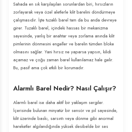
Sahada en sık karşılaşılan sorunlardan biri, hırsızların
zorlayarak veya özel aletlerle kilit barelini döndürmeye
çalışmasıdır. İşte tuzaklı barel tam da bu anda devreye
girer. Tuzaklı barel, içindeki hassas bir mekanizma
sayesinde, yanlış bir anahtar veya zorlama anında kilit
pimlerinin dönmesini engeller ve barelin tümden bloke
olmasını sağlar. Yani hırsız ne yaparsa yapsın, kilidi
açamaz ve çoğu zaman barel kullanılamaz hale gelir.
Bu, pasif ama çok etkili bir korumadır.
Alarmlı Barel Nedir? Nasıl Çalışır?
Alarmlı barel ise daha aktif bir yaklaşım sergiler.
İçerisinde bulunan minyatür bir sensör ve pil sayesinde,
kilit üzerinde baskı, sarsıntı veya dönme gibi anormal
hareketler algılandığında yüksek desibelde bir ses