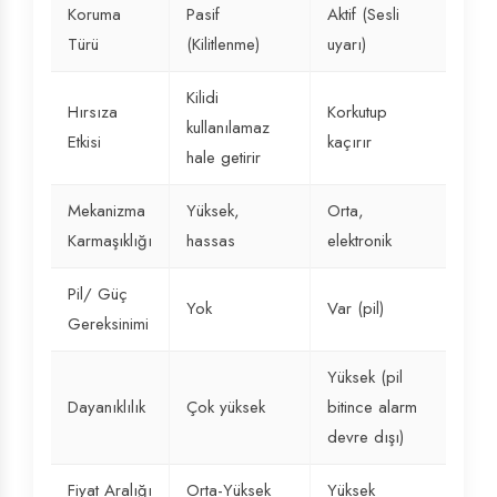
Koruma
Pasif
Aktif (Sesli
Türü
(Kilitlenme)
uyarı)
Kilidi
Hırsıza
Korkutup
kullanılamaz
Etkisi
kaçırır
hale getirir
Mekanizma
Yüksek,
Orta,
Karmaşıklığı
hassas
elektronik
Pil/ Güç
Yok
Var (pil)
Gereksinimi
Yüksek (pil
Dayanıklılık
Çok yüksek
bitince alarm
devre dışı)
Fiyat Aralığı
Orta-Yüksek
Yüksek