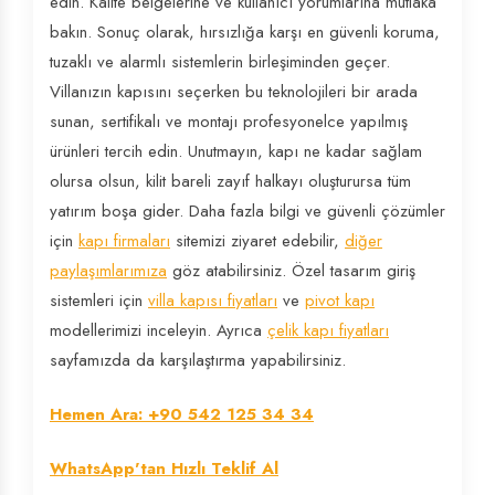
edin. Kalite belgelerine ve kullanıcı yorumlarına mutlaka
bakın. Sonuç olarak, hırsızlığa karşı en güvenli koruma,
tuzaklı ve alarmlı sistemlerin birleşiminden geçer.
Villanızın kapısını seçerken bu teknolojileri bir arada
sunan, sertifikalı ve montajı profesyonelce yapılmış
ürünleri tercih edin. Unutmayın, kapı ne kadar sağlam
olursa olsun, kilit bareli zayıf halkayı oluşturursa tüm
yatırım boşa gider. Daha fazla bilgi ve güvenli çözümler
için
kapı firmaları
sitemizi ziyaret edebilir,
diğer
paylaşımlarımıza
göz atabilirsiniz. Özel tasarım giriş
sistemleri için
villa kapısı fiyatları
ve
pivot kapı
modellerimizi inceleyin. Ayrıca
çelik kapı fiyatları
sayfamızda da karşılaştırma yapabilirsiniz.
Hemen Ara: +90 542 125 34 34
WhatsApp'tan Hızlı Teklif Al