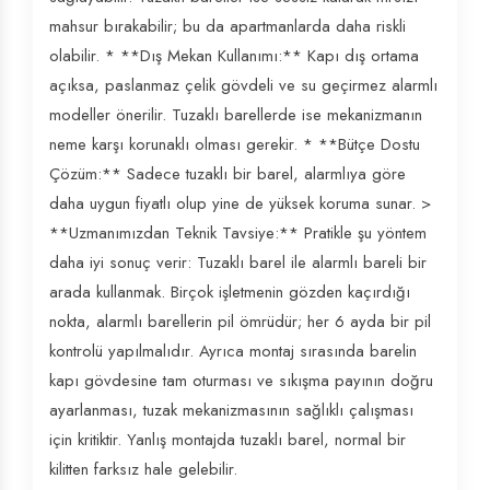
mahsur bırakabilir; bu da apartmanlarda daha riskli
olabilir. * **Dış Mekan Kullanımı:** Kapı dış ortama
açıksa, paslanmaz çelik gövdeli ve su geçirmez alarmlı
modeller önerilir. Tuzaklı barellerde ise mekanizmanın
neme karşı korunaklı olması gerekir. * **Bütçe Dostu
Çözüm:** Sadece tuzaklı bir barel, alarmlıya göre
daha uygun fiyatlı olup yine de yüksek koruma sunar. >
**Uzmanımızdan Teknik Tavsiye:** Pratikle şu yöntem
daha iyi sonuç verir: Tuzaklı barel ile alarmlı bareli bir
arada kullanmak. Birçok işletmenin gözden kaçırdığı
nokta, alarmlı barellerin pil ömrüdür; her 6 ayda bir pil
kontrolü yapılmalıdır. Ayrıca montaj sırasında barelin
kapı gövdesine tam oturması ve sıkışma payının doğru
ayarlanması, tuzak mekanizmasının sağlıklı çalışması
için kritiktir. Yanlış montajda tuzaklı barel, normal bir
kilitten farksız hale gelebilir.