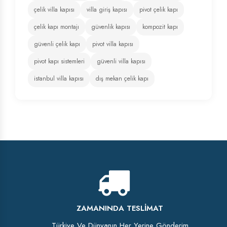
çelik villa kapısı
villa giriş kapısı
pivot çelik kapı
çelik kapı montajı
güvenlik kapısı
kompozit kapı
güvenli çelik kapı
pivot villa kapısı
pivot kapı sistemleri
güvenli villa kapısı
istanbul villa kapısı
dış mekan çelik kapı
ZAMANINDA TESLIMAT
Türkiye Ve Dünyanın Her Yerine Gönderim