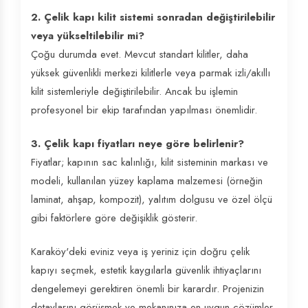
2. Çelik kapı kilit sistemi sonradan değiştirilebilir
veya yükseltilebilir mi?
Çoğu durumda evet. Mevcut standart kilitler, daha
yüksek güvenlikli merkezi kilitlerle veya parmak izli/akıllı
kilit sistemleriyle değiştirilebilir. Ancak bu işlemin
profesyonel bir ekip tarafından yapılması önemlidir.
3. Çelik kapı fiyatları neye göre belirlenir?
Fiyatlar; kapının sac kalınlığı, kilit sisteminin markası ve
modeli, kullanılan yüzey kaplama malzemesi (örneğin
laminat, ahşap, kompozit), yalıtım dolgusu ve özel ölçü
gibi faktörlere göre değişiklik gösterir.
Karaköy'deki eviniz veya iş yeriniz için doğru çelik
kapıyı seçmek, estetik kaygılarla güvenlik ihtiyaçlarını
dengelemeyi gerektiren önemli bir karardır. Projenizin
detaylarını görüşmek ve mekanınıza en uygun çözümler