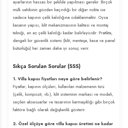
ayarlarının hassas bir şekilde yapılması gerekir. Birçok
mülk sahibinin gözden kaçırdığı bir diğer nokta ise
sadece kapının çelik kalınlığına odaklanmaktır. Oysa
kasanın yapısı, kilit mekanizmasının kalitesi ve montaj
tekniği, en az çelik kalınlığı kadar belirleyicidir. Pratikte,
dengeli bir güvenlik sistemi (kilit, menteşe, kasa ve panel
bütünlüğü) her zaman daha iyi sonuç verir.
Sıkça Sorulan Sorular (SSS)
1. Villa kapısı fiyatları neye göre belirlenir?
Fiyatlar; kapının ölçüleri, kullanılan malzemenin türü
(çelik, kompozit, vb.), kilit sisteminin markası ve modeli,
seçilen aksesuarlar ve tasarımın karmaşıklığı gibi birçok
faktöre bağlı olarak değişkenlik gösterir.
2. Özel ölçüye göre villa kapısı üretimi ne kadar