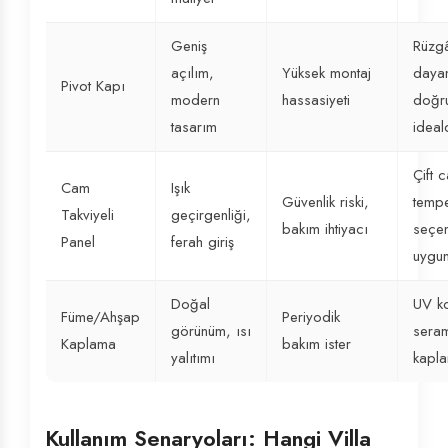
Geniş
Rüzgâ
açılım,
Yüksek montaj
dayan
Pivot Kapı
modern
hassasiyeti
doğru
tasarım
ideal
Çift 
Cam
Işık
Güvenlik riski,
tempe
Takviyeli
geçirgenliği,
bakım ihtiyacı
seçen
Panel
ferah giriş
uygu
Doğal
UV ko
Füme/Ahşap
Periyodik
görünüm, ısı
seram
Kaplama
bakım ister
yalıtımı
kapla
Kullanım Senaryoları: Hangi Villa