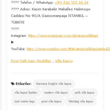
???? Telefon / WhatsApp:
+90 542 125 34 34
???? Adres: Kazım Karabekir Mahallesi Hekimsuyu
Caddesi No 90/A Gaziosmanpaşa İSTANBUL –
TÜRKİYE
????
Instagram:
https://www.instagram.com/alcatrazcelikkapi
▶️
YouTube:
https://www.youtube.com/@alcatrazcelikkapistanbul
Pivot Çelik Kapı Modelleri
,
Villa Kapısı
Etiketler:
Marmara Ereğlisi villa kapısı
villa kapısı fiyatları
modern villa kapısı
çelik villa kapısı
özel üretim kapı
pivot villa kapısı
Tekirdağ villa kapısı