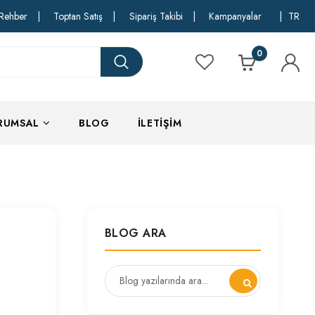
Rehber
|
Toptan Satış
|
Sipariş Takibi
|
Kampanyalar
|
TR
0
RUMSAL
BLOG
İLETIŞIM
BLOG ARA