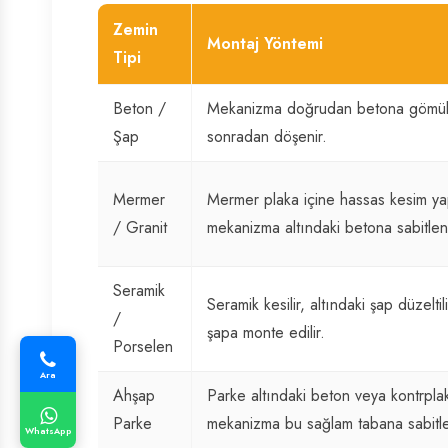
Zemin
Montaj Yöntemi
Tipi
Beton /
Mekanizma doğrudan betona gömül
Şap
sonradan döşenir.
Mermer
Mermer plaka içine hassas kesim yap
/ Granit
mekanizma altındaki betona sabitleni
Seramik
Seramik kesilir, altındaki şap düzelti
/
şapa monte edilir.
Porselen
Ara
Ahşap
Parke altındaki beton veya kontrplak 
Parke
mekanizma bu sağlam tabana sabitle
WhatsApp