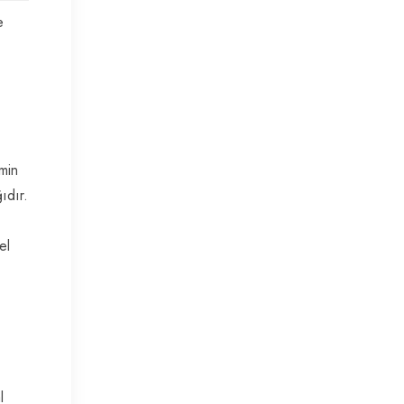
e
emin
ıdır.
el
l