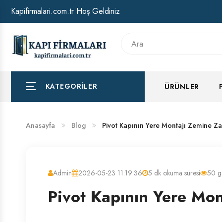
Kapifirmalari.com.tr Hoş Geldiniz
HAKKIMIZDA
BANKA HESAP NUMARALARIMIZ
KATEGORILER
ÜRÜNLER
Anasayfa
Blog
Pivot Kapının Yere Montajı Zemine Zar
Admin
2026-05-23 11:19:36
5 dk okuma süresi
50 g
Pivot Kapının Yere Mon