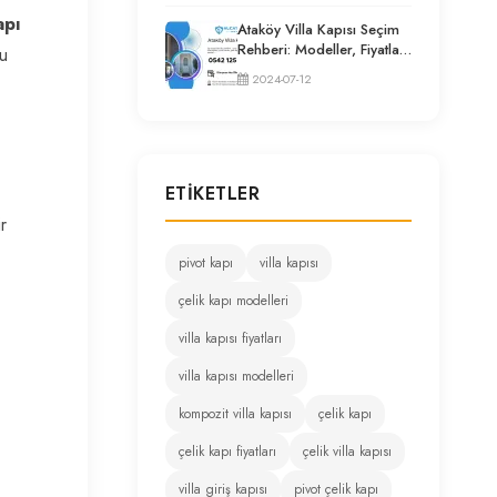
apı
Ataköy Villa Kapısı Seçim
Rehberi: Modeller, Fiyatlar
u
ve Uzman Tavsiyeleri
2024-07-12
ETIKETLER
r
pivot kapı
villa kapısı
çelik kapı modelleri
villa kapısı fiyatları
villa kapısı modelleri
kompozit villa kapısı
çelik kapı
çelik kapı fiyatları
çelik villa kapısı
villa giriş kapısı
pivot çelik kapı