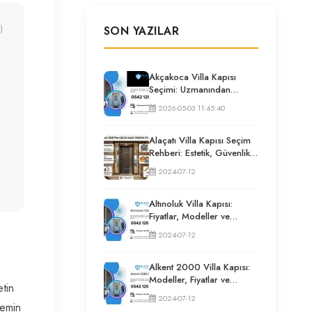
)
SON YAZILAR
Akçakoca Villa Kapısı
Seçimi: Uzmanından
Güvenlik ve İzolasyon
2026-05-03 11:45:40
Rehberi
Alaçatı Villa Kapısı Seçim
Rehberi: Estetik, Güvenlik
ve Püf Noktaları
2024-07-12
Altınoluk Villa Kapısı:
Fiyatlar, Modeller ve
Uzman Seçim Rehberi
2024-07-12
Alkent 2000 Villa Kapısı:
Modeller, Fiyatlar ve
etin
Uzman Seçim Rehberi
2024-07-12
zemin