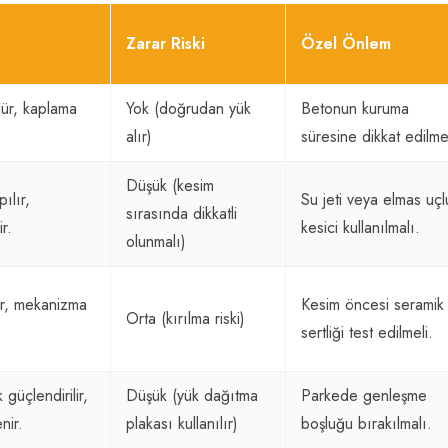
Zarar Riski
Özel Önlem
ür, kaplama
Yok (doğrudan yük
Betonun kuruma
alır)
süresine dikkat edilmel
Düşük (kesim
ılır,
Su jeti veya elmas uçl
sırasında dikkatli
r.
kesici kullanılmalı.
olunmalı)
lir, mekanizma
Kesim öncesi seramik
Orta (kırılma riski)
sertliği test edilmeli.
güçlendirilir,
Düşük (yük dağıtma
Parkede genleşme
nir.
plakası kullanılır)
boşluğu bırakılmalı.