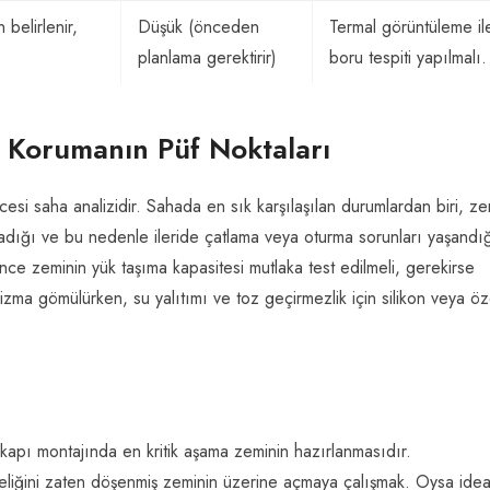
 belirlenir,
Düşük (önceden
Termal görüntüleme il
planlama gerektirir)
boru tespiti yapılmalı.
i Korumanın Püf Noktaları
esi saha analizidir. Sahada en sık karşılaşılan durumlardan biri, z
adığı ve bu nedenle ileride çatlama veya oturma sorunları yaşandığ
nce zeminin yük taşıma kapasitesi mutlaka test edilmeli, gerekirse
izma gömülürken, su yalıtımı ve toz geçirmezlik için silikon veya öz
t kapı montajında en kritik aşama zeminin hazırlanmasıdır.
eliğini zaten döşenmiş zeminin üzerine açmaya çalışmak. Oysa idea