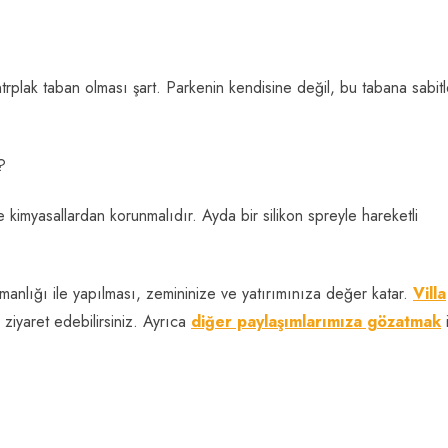
rplak taban olması şart. Parkenin kendisine değil, bu tabana sabitl
?
kimyasallardan korunmalıdır. Ayda bir silikon spreyle hareketli
anlığı ile yapılması, zemininize ve yatırımınıza değer katar.
Villa
ziyaret edebilirsiniz. Ayrıca
diğer paylaşımlarımıza gözatmak
i