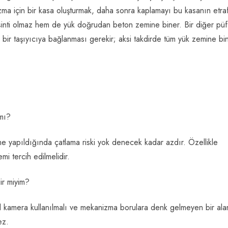
için bir kasa oluşturmak, daha sonra kaplamayı bu kasanın etra
inti olmaz hem de yük doğrudan beton zemine biner. Bir diğer püf
 bir taşıyıcıya bağlanması gerekir; aksi takdirde tüm yük zemine bi
 mı?
e yapıldığında çatlama riski yok denecek kadar azdır. Özellikle
i tercih edilmelidir.
ir miyim?
al kamera kullanılmalı ve mekanizma borulara denk gelmeyen bir ala
ez.