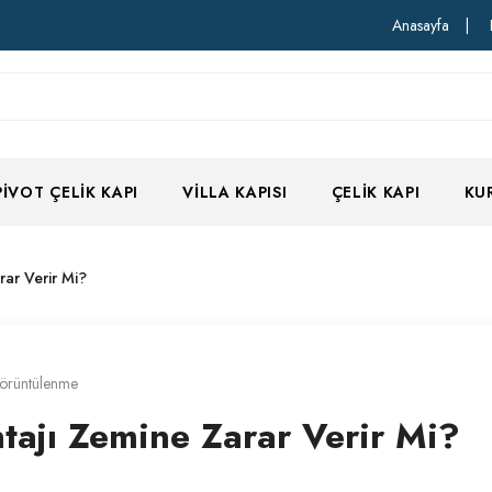
Anasayfa
|
PIVOT ÇELIK KAPI
VILLA KAPISI
ÇELIK KAPI
KU
ar Verir Mi?
örüntülenme
tajı Zemine Zarar Verir Mi?