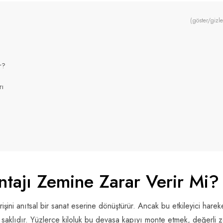
(göster/gizle
r?
rı
ntajı Zemine Zarar Verir Mi?
işini anıtsal bir sanat eserine dönüştürür. Ancak bu etkileyici harek
a saklıdır. Yüzlerce kiloluk bu devasa kapıyı monte etmek, değerli 