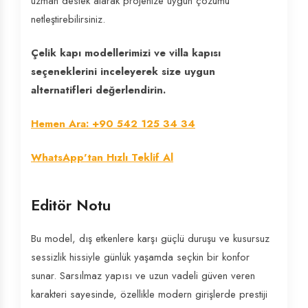
uzman destek alarak projenize uygun çözümü
netleştirebilirsiniz.
Çelik kapı modellerimizi ve villa kapısı
seçeneklerini inceleyerek size uygun
alternatifleri değerlendirin.
Hemen Ara: +90 542 125 34 34
WhatsApp'tan Hızlı Teklif Al
Editör Notu
Bu model, dış etkenlere karşı güçlü duruşu ve kusursuz
sessizlik hissiyle günlük yaşamda seçkin bir konfor
sunar. Sarsılmaz yapısı ve uzun vadeli güven veren
karakteri sayesinde, özellikle modern girişlerde prestiji