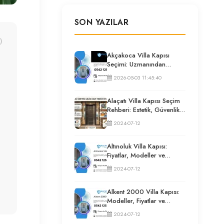
SON YAZILAR
)
Akçakoca Villa Kapısı
Seçimi: Uzmanından
Güvenlik ve İzolasyon
2026-05-03 11:45:40
Rehberi
Alaçatı Villa Kapısı Seçim
Rehberi: Estetik, Güvenlik
ve Püf Noktaları
2024-07-12
Altınoluk Villa Kapısı:
Fiyatlar, Modeller ve
Uzman Seçim Rehberi
2024-07-12
Alkent 2000 Villa Kapısı:
Modeller, Fiyatlar ve
Uzman Seçim Rehberi
2024-07-12