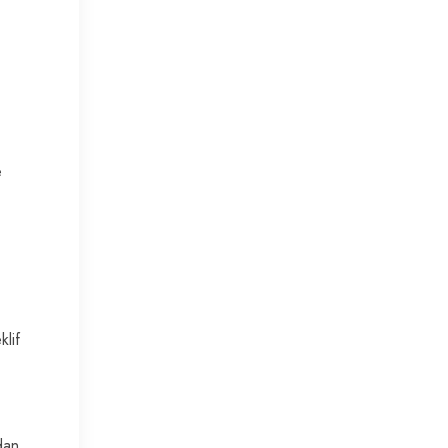
e
klif
dan