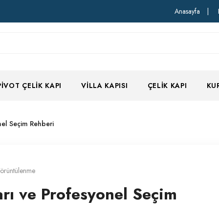
Anasayfa
|
PIVOT ÇELIK KAPI
VILLA KAPISI
ÇELIK KAPI
KU
nel Seçim Rehberi
örüntülenme
arı ve Profesyonel Seçim