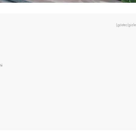
(göster/gizle
mi