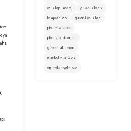
çelik kapı montajı
güvenlik kapısı
kompozit kapı
güvenli çelik kapı
zden
pivot villa kapısı
veya
pivot kapı sistemleri
daha
güvenli villa kapısı
istanbul villa kapısı
dış mekan çelik kapı
ı,
apı