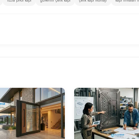
tuzla pivot kapı
güvenilir çelik kapı
çelik kapı montajı
kapı firmaları t