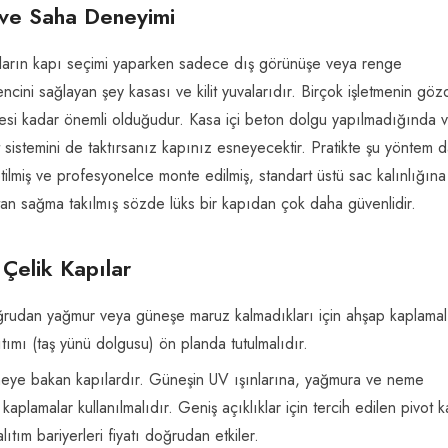
 ve Saha Deneyimi
ıcıların kapı seçimi yaparken sadece dış görünüşe veya renge
ncini sağlayan şey kasası ve kilit yuvalarıdır. Birçok işletmenin gö
litesi kadar önemli olduğudur. Kasa içi beton dolgu yapılmadığında 
lit sistemini de taktırsanız kapınız esneyecektir. Pratikte şu yöntem 
tilmiş ve profesyonelce monte edilmiş, standart üstü sac kalınlığına
ştan sağma takılmış sözde lüks bir kapıdan çok daha güvenlidir.
 Çelik Kapılar
ğrudan yağmur veya güneşe maruz kalmadıkları için ahşap kaplamal
lıtımı (taş yünü dolgusu) ön planda tutulmalıdır.
ye bakan kapılardır. Güneşin UV ışınlarına, yağmura ve neme
plamalar kullanılmalıdır. Geniş açıklıklar için tercih edilen pivot k
ıtım bariyerleri fiyatı doğrudan etkiler.