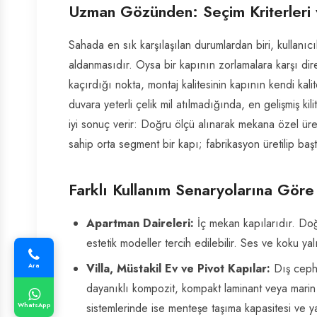
Uzman Gözünden: Seçim Kriterleri
Sahada en sık karşılaşılan durumlardan biri, kullan
aldanmasıdır. Oysa bir kapının zorlamalara karşı dire
kaçırdığı nokta, montaj kalitesinin kapının kendi ka
duvara yeterli çelik mil atılmadığında, en gelişmiş ki
iyi sonuç verir: Doğru ölçü alınarak mekana özel üre
sahip orta segment bir kapı; fabrikasyon üretilip ba
Farklı Kullanım Senaryolarına Göre
Apartman Daireleri:
İç mekan kapılarıdır. Do
estetik modeller tercih edilebilir. Ses ve koku ya
Ara
Villa, Müstakil Ev ve Pivot Kapılar:
Dış cephe
dayanıklı kompozit, kompakt laminant veya marin ka
WhatsApp
sistemlerinde ise menteşe taşıma kapasitesi ve yal