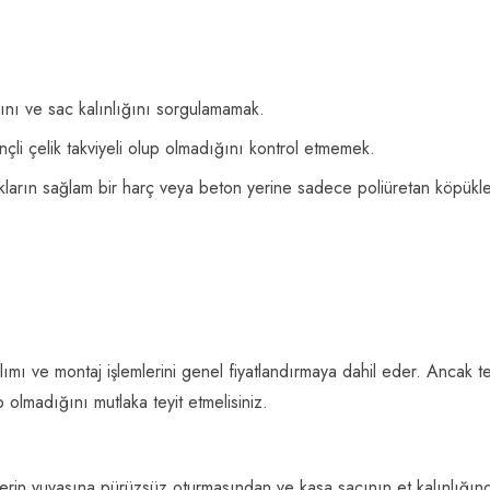
ını ve sac kalınlığını sorgulamamak.
ençli çelik takviyeli olup olmadığını kontrol etmemek.
ukların sağlam bir harç veya beton yerine sadece poliüretan köpükl
ımı ve montaj işlemlerini genel fiyatlandırmaya dahil eder. Ancak te
 olmadığını mutlaka teyit etmelisiniz.
erin yuvasına pürüzsüz oturmasından ve kasa sacının et kalınlığın