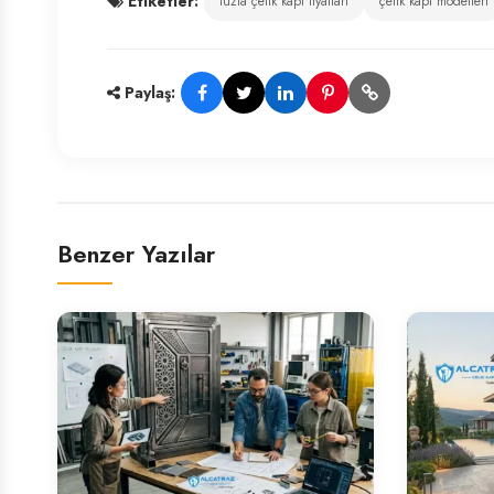
Etiketler:
tuzla çelik kapı fiyatları
çelik kapı modelleri
Paylaş:
Benzer Yazılar