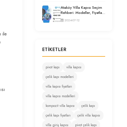
Ataköy Villa Kapısı Seçim
Rehberi: Modeller, Fiyatlar
ve Uzman Tavsiyeleri
2024-07-12
 ile
n
ETIKETLER
pivot kapı
villa kapısı
çelik kapı modelleri
villa kapısı fiyatları
ısı
villa kapısı modelleri
kompozit villa kapısı
çelik kapı
çelik kapı fiyatları
çelik villa kapısı
villa giriş kapısı
pivot çelik kapı