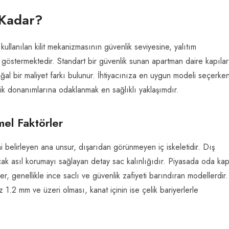
 Kadar?
 kullanılan kilit mekanizmasının güvenlik seviyesine, yalıtım
göstermektedir. Standart bir güvenlik sunan apartman daire kapıları
 doğal bir maliyet farkı bulunur. İhtiyacınıza en uygun modeli seçerke
k donanımlarına odaklanmak en sağlıklı yaklaşımdır.
mel Faktörler
tini belirleyen ana unsur, dışarıdan görünmeyen iç iskeletidir. Dış
cak asıl korumayı sağlayan detay sac kalınlığıdır. Piyasada oda kap
er, genellikle ince saclı ve güvenlik zafiyeti barındıran modellerdir.
z 1.2 mm ve üzeri olması, kanat içinin ise çelik bariyerlerle