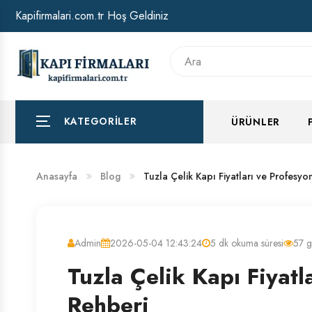
Kapifirmalari.com.tr Hoş Geldiniz
HAKKIMIZDA
BANKA HESAP NUMARALARIMIZ
KATEGORILER
ÜRÜNLER
Anasayfa
Blog
Tuzla Çelik Kapı Fiyatları ve Profesyo
Admin
2026-05-04 12:43:24
5 dk okuma süresi
57 g
Tuzla Çelik Kapı Fiyatl
Rehberi