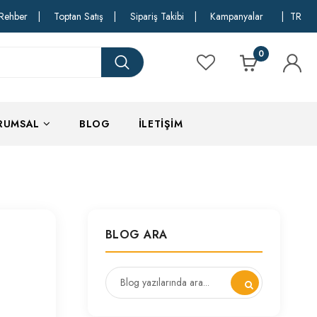
Rehber
|
Toptan Satış
|
Sipariş Takibi
|
Kampanyalar
|
TR
0
RUMSAL
BLOG
İLETIŞIM
BLOG ARA