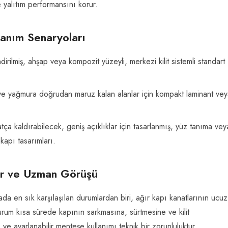
ve yalıtım performansını korur.
anım Senaryoları
irilmiş, ahşap veya kompozit yüzeyli, merkezi kilit sistemli standart
ve yağmura doğrudan maruz kalan alanlar için kompakt laminant ve
hatça kaldırabilecek, geniş açıklıklar için tasarlanmış, yüz tanıma vey
kapı tasarımları.
lar ve Uzman Görüşü
da en sık karşılaşılan durumlardan biri, ağır kapı kanatlarının ucu
urum kısa sürede kapının sarkmasına, sürtmesine ve kilit
 ve ayarlanabilir menteşe kullanımı teknik bir zorunluluktur.