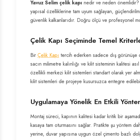
Yavuz Selim çelik kapı
nedir ve neden önemlidir? 
yapısal özelliklerine tam uyum sağlayan, güçlendirilm
güvenlik kalkanlarıdır. Doğru ölçü ve profesyonel mon
Çelik Kapı Seçiminde Temel Kriterl
Bir
Çelik Kapı
tercih ederken sadece dış görünüşe odak
sacın milimetre kalınlığı ve kilit sisteminin kalitesi as
özellikli merkezi kilit sistemleri standart olarak yer 
kilit sistemleri de projeye kusursuzca entegre edilebil
Uygulamaya Yönelik En Etkili Yönte
Montaj süreci, kapının kalitesi kadar kritik bir aşama
kasaya tam oturmasını sağlar. Pratikte şu yöntem da
yerine, duvar yapısına uygun özel çimento bazlı dolgu