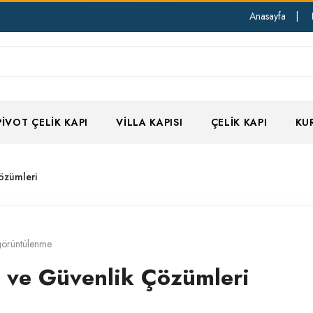
Anasayfa
|
PIVOT ÇELIK KAPI
VILLA KAPISI
ÇELIK KAPI
KU
özümleri
görüntülenme
ı ve Güvenlik Çözümleri