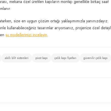
ası, mekana özel üretilen kapıların montajı genellikle birkaç saat
mlanır.
 atarken, size en uygun çözüm ortağı yaklaşımımızla yanınızdayız.
nle kullanabileceğiniz tasarımlar arıyorsanız, projenize özel detayl
emen
şu modellerimizi inceleyin
.
akıllı kilit sistemleri
pivot kapı
çelik kapı fiyatları
güvenilir çelik kapı