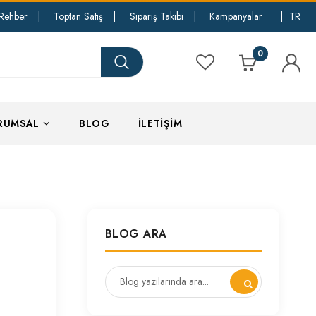
Rehber
|
Toptan Satış
|
Sipariş Takibi
|
Kampanyalar
|
TR
0
RUMSAL
BLOG
İLETIŞIM
BLOG ARA