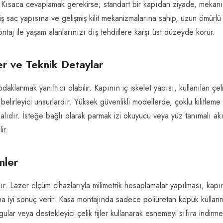
Kısaca cevaplamak gerekirse; standart bir kapıdan ziyade, mekan
iş sac yapısına ve gelişmiş kilit mekanizmalarına sahip, uzun ömürlü
taj ile yaşam alanlarınızı dış tehditlere karşı üst düzeyde korur.
er ve Teknik Detaylar
lanmak yanıltıcı olabilir. Kapının iç iskelet yapısı, kullanılan çel
ıl belirleyici unsurlardır. Yüksek güvenlikli modellerde, çoklu kilitleme
almalıdır. İsteğe bağlı olarak parmak izi okuyucu veya yüz tanımalı akıl
ir.
mler
dır. Lazer ölçüm cihazlarıyla milimetrik hesaplamalar yapılması, kapı
ha iyi sonuç verir: Kasa montajında sadece poliüretan köpük kullan
lar veya destekleyici çelik tijler kullanarak esnemeyi sıfıra indirme