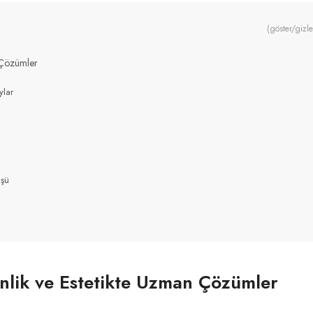
(göster/gizle
 Çözümler
ylar
üşü
nlik ve Estetikte Uzman Çözümler