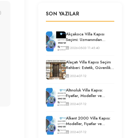
)
SON YAZILAR
Akçakoca Villa Kapısı
Seçimi: Uzmanından
Güvenlik ve İzolasyon
2026-05-03 11:45:40
Rehberi
Alaçatı Villa Kapısı Seçim
Rehberi: Estetik, Güvenlik
ve Püf Noktaları
2024-07-12
Altınoluk Villa Kapısı:
Fiyatlar, Modeller ve
Uzman Seçim Rehberi
2024-07-12
Alkent 2000 Villa Kapısı:
Modeller, Fiyatlar ve
Uzman Seçim Rehberi
2024-07-12