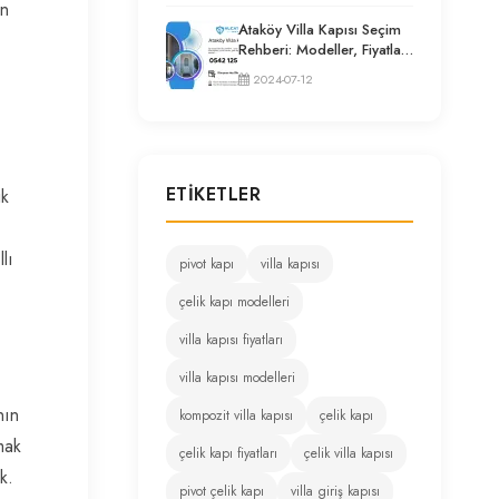
ın
Ataköy Villa Kapısı Seçim
Rehberi: Modeller, Fiyatlar
ve Uzman Tavsiyeleri
2024-07-12
ETIKETLER
ik
lı
pivot kapı
villa kapısı
çelik kapı modelleri
villa kapısı fiyatları
villa kapısı modelleri
nın
kompozit villa kapısı
çelik kapı
mak
çelik kapı fiyatları
çelik villa kapısı
k.
pivot çelik kapı
villa giriş kapısı