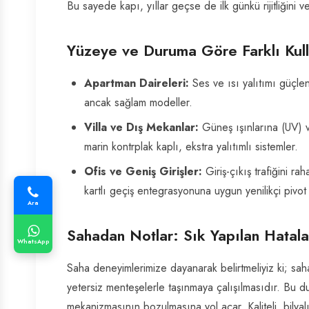
Bu sayede kapı, yıllar geçse de ilk günkü rijitliğini 
Yüzeye ve Duruma Göre Farklı Kull
Apartman Daireleri:
Ses ve ısı yalıtımı güçlend
ancak sağlam modeller.
Villa ve Dış Mekanlar:
Güneş ışınlarına (UV) 
marin kontrplak kaplı, ekstra yalıtımlı sistemler.
Ofis ve Geniş Girişler:
Giriş-çıkış trafiğini ra
kartlı geçiş entegrasyonuna uygun yenilikçi pivot 
Ara
Sahadan Notlar: Sık Yapılan Hata
WhatsApp
Saha deneyimlerimize dayanarak belirtmeliyiz ki; saha
yetersiz menteşelerle taşınmaya çalışılmasıdır. Bu d
mekanizmasının bozulmasına yol açar. Kaliteli, bilyalı