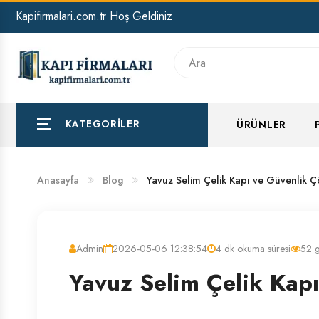
Kapifirmalari.com.tr Hoş Geldiniz
HAKKIMIZDA
BANKA HESAP NUMARALARIMIZ
KATEGORILER
ÜRÜNLER
Anasayfa
Blog
Yavuz Selim Çelik Kapı ve Güvenlik Ç
Admin
2026-05-06 12:38:54
4 dk okuma süresi
52 
Yavuz Selim Çelik Kap