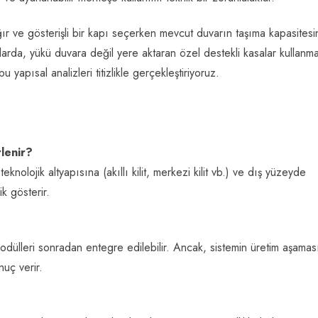
ır ve gösterişli bir kapı seçerken mevcut duvarın taşıma kapasitesi
larda, yükü duvara değil yere aktaran özel destekli kasalar kullanm
 yapısal analizleri titizlikle gerçekleştiriyoruz.
rlenir?
teknolojik altyapısına (akıllı kilit, merkezi kilit vb.) ve dış yüzeyde
k gösterir.
 modülleri sonradan entegre edilebilir. Ancak, sistemin üretim aşama
nuç verir.