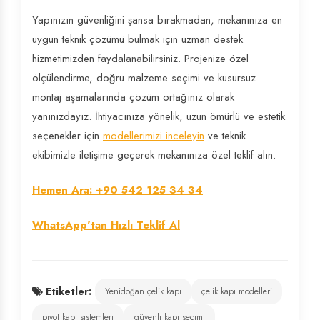
Yapınızın güvenliğini şansa bırakmadan, mekanınıza en
uygun teknik çözümü bulmak için uzman destek
hizmetimizden faydalanabilirsiniz. Projenize özel
ölçülendirme, doğru malzeme seçimi ve kusursuz
montaj aşamalarında çözüm ortağınız olarak
yanınızdayız. İhtiyacınıza yönelik, uzun ömürlü ve estetik
seçenekler için
modellerimizi inceleyin
ve teknik
ekibimizle iletişime geçerek mekanınıza özel teklif alın.
Hemen Ara: +90 542 125 34 34
WhatsApp'tan Hızlı Teklif Al
Etiketler:
Yenidoğan çelik kapı
çelik kapı modelleri
pivot kapı sistemleri
güvenli kapı seçimi