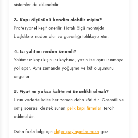
sistemler de eklenebilir.
3. Kapı ölçüsünü kendim alabilir miyim?
Profesyonel keşif önerilir. Hatalı ölçü montajda
boşluklara neden olur ve güvenliği tehlikeye atar.
4. Isı yalıtımı neden önemli?
Yalıtımsız kapı kışın ısı kaybına, yazın ise aşırı ısınmaya
yol açar. Aynı zamanda yoğuşma ve küf oluşumunu
engeller.
5. Fiyat mı yoksa kalite mi öncelikli olmalı?
Uzun vadede kalite her zaman daha kârlıdır. Garantili ve
satış sonrası destek sunan
çelik kapı firmaları
tercih
edilmelidir.
Daha fazla bilgi için
diğer paylaşımlarımıza
göz