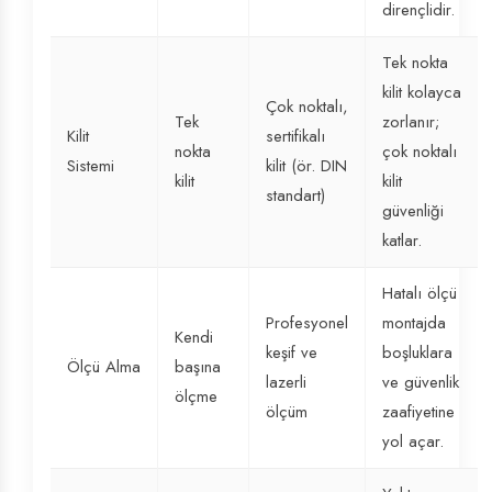
dirençlidir.
Tek nokta
kilit kolayca
Çok noktalı,
Tek
zorlanır;
Kilit
sertifikalı
nokta
çok noktalı
Sistemi
kilit (ör. DIN
kilit
kilit
standart)
güvenliği
katlar.
Hatalı ölçü
Profesyonel
montajda
Kendi
keşif ve
boşluklara
Ölçü Alma
başına
lazerli
ve güvenlik
ölçme
ölçüm
zaafiyetine
yol açar.