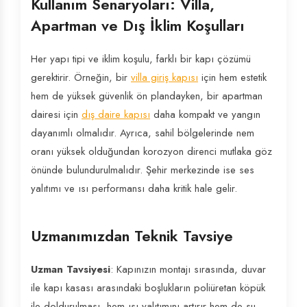
Kullanım Senaryoları: Villa,
Apartman ve Dış İklim Koşulları
Her yapı tipi ve iklim koşulu, farklı bir kapı çözümü
gerektirir. Örneğin, bir
villa giriş kapısı
için hem estetik
hem de yüksek güvenlik ön plandayken, bir apartman
dairesi için
dış daire kapısı
daha kompakt ve yangın
dayanımlı olmalıdır. Ayrıca, sahil bölgelerinde nem
oranı yüksek olduğundan korozyon direnci mutlaka göz
önünde bulundurulmalıdır. Şehir merkezinde ise ses
yalıtımı ve ısı performansı daha kritik hale gelir.
Uzmanımızdan Teknik Tavsiye
Uzman Tavsiyesi
: Kapınızın montajı sırasında, duvar
ile kapı kasası arasındaki boşlukların poliüretan köpük
ile doldurulması, hem ısı yalıtımını artırır hem de su