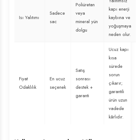
Yalıtımsız
Poliüretan
kapı enerji
Sadece
veya
Isı Yalıtımı
kaybına ve
sac
mineral yün
yoğuşmaya
dolgu
neden olur.
Ucuz kapı
kısa
sürede
Satış
sorun
Fiyat
En ucuz
sonrası
çıkarır;
Odaklılık
seçenek
destek +
garantili
garanti
ürün uzun
vadede
kârlıdır.