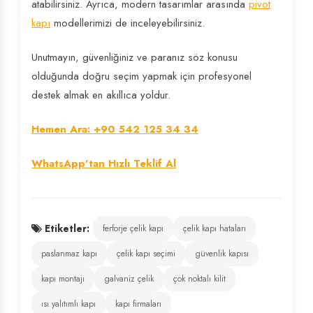
atabilirsiniz. Ayrıca, modern tasarımlar arasında
pivot
kapı
modellerimizi de inceleyebilirsiniz.
Unutmayın, güvenliğiniz ve paranız söz konusu
olduğunda doğru seçim yapmak için profesyonel
destek almak en akıllıca yoldur.
Hemen Ara: +90 542 125 34 34
WhatsApp'tan Hızlı Teklif Al
Etiketler:
ferforje çelik kapı
çelik kapı hataları
paslanmaz kapı
çelik kapı seçimi
güvenlik kapısı
kapı montajı
galvaniz çelik
çok noktalı kilit
ısı yalıtımlı kapı
kapı firmaları