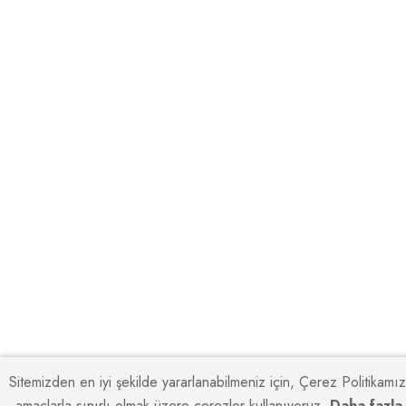
Sitemizden en iyi şekilde yararlanabilmeniz için, Çerez Politikamız
amaçlarla sınırlı olmak üzere çerezler kullanıyoruz.
Daha fazla 