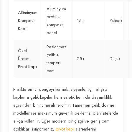
Alüminyum
Alüminyum
profil +
Kompozit
15+
Yüksek
kompozit
Kapı
panel
Paslanmaz
Özel
çelik +
Üretim
25+
Düşük
temperli
Pivot Kapı
cam
Pratikte en iyi dengeyi kurmak isteyenler için ahşap
kaplama çelik kapılar hem estetik hem de dayanıklılık
açısından bir numaralı tercihtir. Tamamen çelik dövme
modeller ise maksimum güvenlik beklentisi olan sitelerde
sıkça kullanılır. Eğer modern bir çizgi ve geniş cam
açıklıkları istiyorsanız,
pivot kapı
sistemlerini