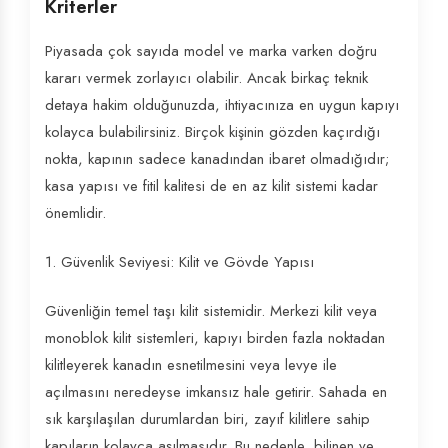
Kriterler
Piyasada çok sayıda model ve marka varken doğru
kararı vermek zorlayıcı olabilir. Ancak birkaç teknik
detaya hakim olduğunuzda, ihtiyacınıza en uygun kapıyı
kolayca bulabilirsiniz. Birçok kişinin gözden kaçırdığı
nokta, kapının sadece kanadından ibaret olmadığıdır;
kasa yapısı ve fitil kalitesi de en az kilit sistemi kadar
önemlidir.
1. Güvenlik Seviyesi: Kilit ve Gövde Yapısı
Güvenliğin temel taşı kilit sistemidir. Merkezi kilit veya
monoblok kilit sistemleri, kapıyı birden fazla noktadan
kilitleyerek kanadın esnetilmesini veya levye ile
açılmasını neredeyse imkansız hale getirir. Sahada en
sık karşılaşılan durumlardan biri, zayıf kilitlere sahip
kapıların kolayca aşılmasıdır. Bu nedenle, bilinen ve