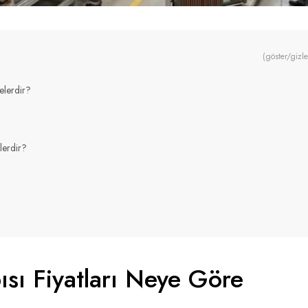
(göster/gizle
Nelerdir?
lerdir?
pısı Fiyatları Neye Göre