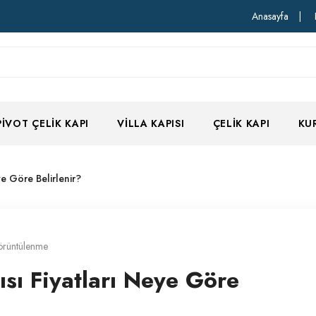
Anasayfa
|
PIVOT ÇELIK KAPI
VILLA KAPISI
ÇELIK KAPI
KU
ye Göre Belirlenir?
örüntülenme
ısı Fiyatları Neye Göre