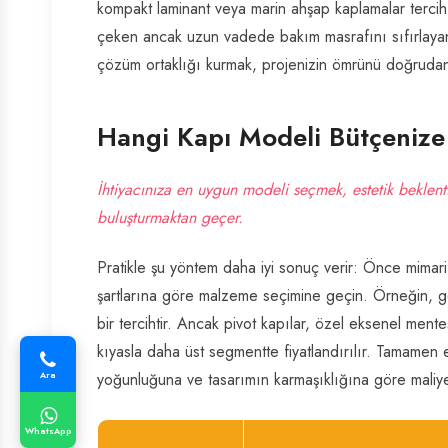
kompakt laminant veya marin ahşap kaplamalar tercih e
çeken ancak uzun vadede bakım masrafını sıfırlayan 
çözüm ortaklığı kurmak, projenizin ömrünü doğrudan
Hangi Kapı Modeli Bütçenize 
İhtiyacınıza en uygun modeli seçmek, estetik beklenti
buluşturmaktan geçer.
Pratikle şu yöntem daha iyi sonuç verir: Önce mimari y
şartlarına göre malzeme seçimine geçin. Örneğin, geni
bir tercihtir. Ancak pivot kapılar, özel eksenel ment
kıyasla daha üst segmentte fiyatlandırılır. Tamamen el 
Ara
yoğunluğuna ve tasarımın karmaşıklığına göre maliyetl
WhatsApp