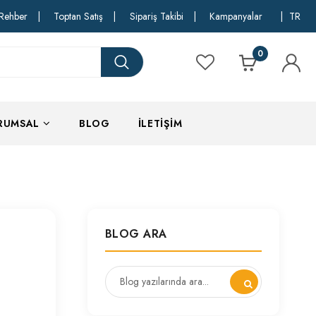
Rehber
|
Toptan Satış
|
Sipariş Takibi
|
Kampanyalar
|
TR
0
RUMSAL
BLOG
İLETIŞIM
BLOG ARA