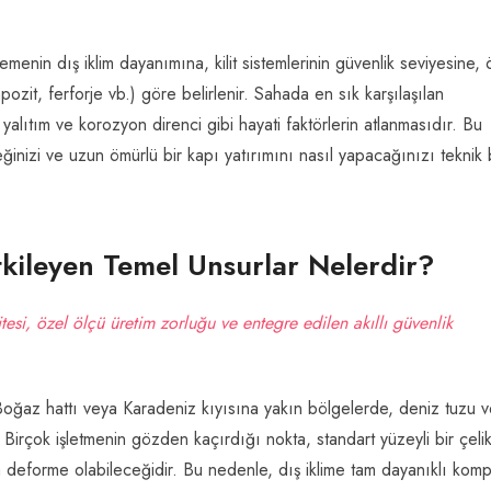
emenin dış iklim dayanımına, kilit sistemlerinin güvenlik seviyesine, 
ozit, ferforje vb.) göre belirlenir. Sahada en sık karşılaşılan
yalıtım ve korozyon direnci gibi hayati faktörlerin atlanmasıdır. Bu
inizi ve uzun ömürlü bir kapı yatırımını nasıl yapacağınızı teknik 
Etkileyen Temel Unsurlar Nelerdir?
esi, özel ölçü üretim zorluğu ve entegre edilen akıllı güvenlik
 Boğaz hattı veya Karadeniz kıyısına yakın bölgelerde, deniz tuzu 
r. Birçok işletmenin gözden kaçırdığı nokta, standart yüzeyli bir çeli
a deforme olabileceğidir. Bu nedenle, dış iklime tam dayanıklı komp