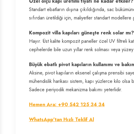
Özel ölçü kapı üretimi fiyatı ne kadar etkiler?
Standart ebatların dışına çıkıldığında, sac bükümün
sıfırdan üretildiği için, maliyetler standart modeller
Kompozit villa kapıları güneşte renk solar mı?
Hayır. Üst kalite kompozit paneller özel UV filtreli 
cephelerde bile uzun yıllar renk solması veya yüz
Büyük ebatlı pivot kapıların kullanımı ve bak
Aksine, pivot kapıların eksenel çalışma prensibi sa
mühendislik harikası sistem, kapı yüzlerce kilo olsa 
Sadece periyodik mekanizma bakımı yeterlidir.
Hemen Ara: +90 542 125 34 34
WhatsApp'tan Hızlı Teklif Al