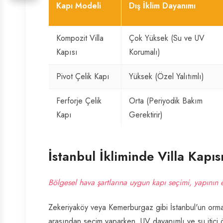
Kapı Modeli
Dış İklim Dayanımı
Kompozit Villa
Çok Yüksek (Su ve UV
Kapısı
Korumalı)
Pivot Çelik Kapı
Yüksek (Özel Yalıtımlı)
Ferforje Çelik
Orta (Periyodik Bakım
Kapı
Gerektirir)
İstanbul İkliminde Villa Kapı
Bölgesel hava şartlarına uygun kapı seçimi, yapının ene
Zekeriyaköy veya Kemerburgaz gibi İstanbul'un orm
arasından seçim yaparken, UV dayanımlı ve su itici öze