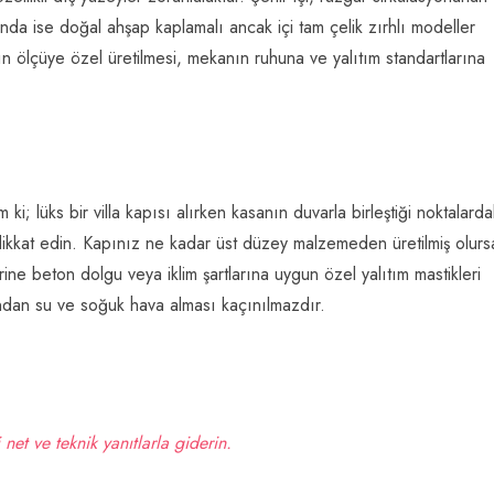
rında ise doğal ahşap kaplamalı ancak içi tam çelik zırhlı modeller
ın ölçüye özel üretilmesi, mekanın ruhuna ve yalıtım standartlarına
i; lüks bir villa kapısı alırken kasanın duvarla birleştiği noktalarda
a dikkat edin. Kapınız ne kadar üst düzey malzemeden üretilmiş olurs
ine beton dolgu veya iklim şartlarına uygun özel yalıtım mastikleri
tından su ve soğuk hava alması kaçınılmazdır.
 net ve teknik yanıtlarla giderin.