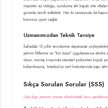
nispeten az olduğu, sundurma altı kapalı site villala
güvenle tercih edilebilir. Her iki senaryoda da kapın
kusursuz uyum sağlar.
Uzmanımızdan Teknik Tavsiye
Sahadaki 15 yıllık tecrübeme dayanarak söyleyebilirim k
yalıtım fitillerine ve "kör kasa" uygulamasına ekstr
olsun, montaj sırasında standart poliüretan köpük yer
kullanılmazsa, İstanbul'un sert lodoslarında kapı al
Sıkça Sorulan Sorular (SSS)
Lüks kapı yatırımı öncesi zihninizdeki soru işaretlerini