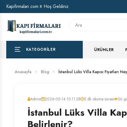
Kapifirmalari.com.tr Hoş Geldiniz
HAKKIMIZDA
BANKA HESAP NUMARALARIMIZ
KATEGORILER
ÜRÜNLER
Anasayfa
Blog
İstanbul Lüks Villa Kapısı Fiyatları Ne
Admin
2026-05-14 10:11:28
5 dk okuma süresi
56 g
İstanbul Lüks Villa Kap
Belirlenir?