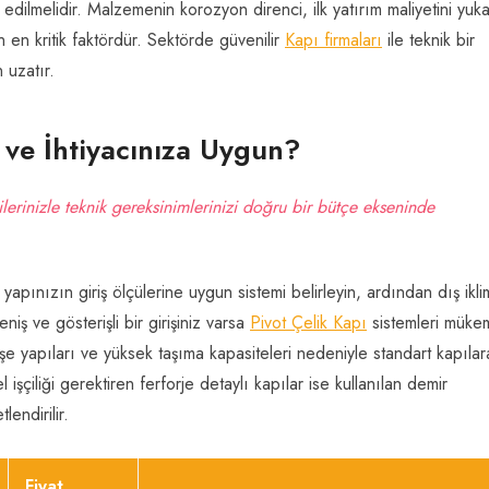
dilmelidir. Malzemenin korozyon direnci, ilk yatırım maliyetini yuka
en kritik faktördür. Sektörde güvenilir
Kapı firmaları
ile teknik bir
 uzatır.
ve İhtiyacınıza Uygun?
lerinizle teknik gereksinimlerinizi doğru bir bütçe ekseninde
apınızın giriş ölçülerine uygun sistemi belirleyin, ardından dış ikli
ş ve gösterişli bir girişiniz varsa
Pivot Çelik Kapı
sistemleri müke
eşe yapıları ve yüksek taşıma kapasiteleri nedeniyle standart kapılar
işçiliği gerektiren ferforje detaylı kapılar ise kullanılan demir
endirilir.
Fiyat