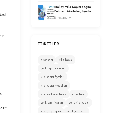
Ataköy Villa Kapısı Seçim
Rehberi: Modeller, Fiyatlar
özel
ve Uzman Tavsiyeleri
2024-07-12
bir
ETIKETLER
pivot kapı
villa kapısı
çelik kapı modelleri
villa kapısı fiyatları
villa kapısı modelleri
ve
kompozit villa kapısı
çelik kapı
k
çelik kapı fiyatları
çelik villa kapısı
ozit,
villa giriş kapısı
pivot çelik kapı