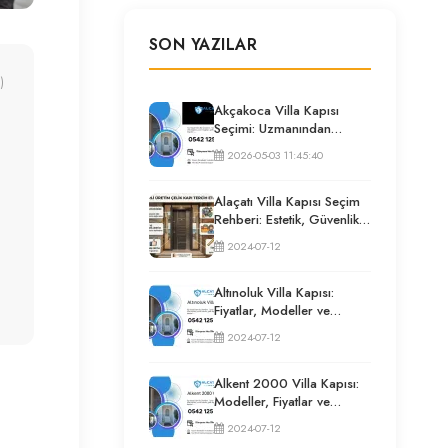
SON YAZILAR
)
Akçakoca Villa Kapısı
Seçimi: Uzmanından
Güvenlik ve İzolasyon
2026-05-03 11:45:40
Rehberi
Alaçatı Villa Kapısı Seçim
Rehberi: Estetik, Güvenlik
ve Püf Noktaları
2024-07-12
Altınoluk Villa Kapısı:
Fiyatlar, Modeller ve
Uzman Seçim Rehberi
2024-07-12
Alkent 2000 Villa Kapısı:
Modeller, Fiyatlar ve
Uzman Seçim Rehberi
2024-07-12