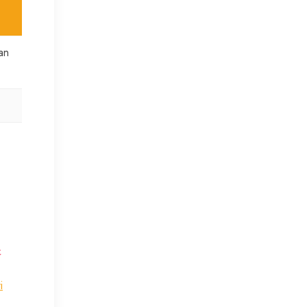
an
.
i