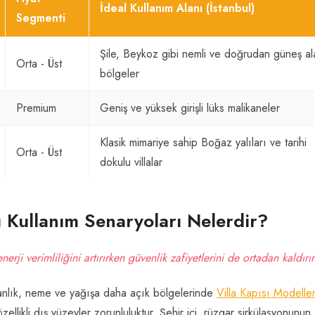
İdeal Kullanım Alanı (İstanbul)
Segmenti
Şile, Beykoz gibi nemli ve doğrudan güneş al
Orta - Üst
bölgeler
Premium
Geniş ve yüksek girişli lüks malikaneler
Klasik mimariye sahip Boğaz yalıları ve tarihi
Orta - Üst
dokulu villalar
sı Kullanım Senaryoları Nelerdir?
rji verimliliğini artırırken güvenlik zafiyetlerini de ortadan kaldırır
anlık, neme ve yağışa daha açık bölgelerinde
Villa Kapısı Modeller
llikli dış yüzeyler zorunluluktur. Şehir içi, rüzgar sirkülasyonunun