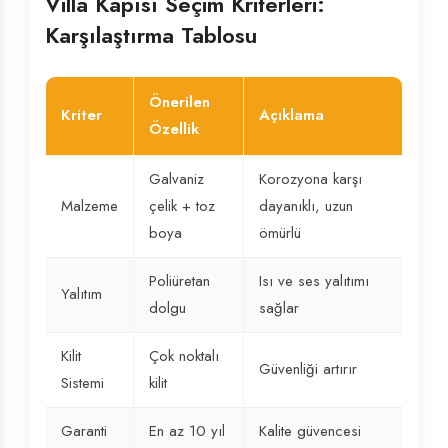
Villa Kapısı Seçim Kriterleri:
Karşılaştırma Tablosu
Önerilen
Kriter
Açıklama
Özellik
Galvaniz
Korozyona karşı
Malzeme
çelik + toz
dayanıklı, uzun
boya
ömürlü
Poliüretan
Isı ve ses yalıtımı
Yalıtım
dolgu
sağlar
Kilit
Çok noktalı
Güvenliği artırır
Sistemi
kilit
Garanti
En az 10 yıl
Kalite güvencesi