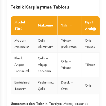
Teknik Karşılaştırma Tablosu
Model
Fiyat
Malzeme
Yalıtım
Türü
Aralığı
Modern
Çelik +
Yüksek
Orta –
Minimalist
Alüminyum
(Poliüretan)
Yüksek
Klasik
Çelik +
Orta –
Ahşap
Ahşap
Yüksek
Yüksek
Görünümlü
Kaplama
Endüstriyel
Paslanmaz
Düşük –
Orta
Tasarım
Çelik
Orta
Uzmanımızdan Teknik Tavsiye:
Montaj sırasında