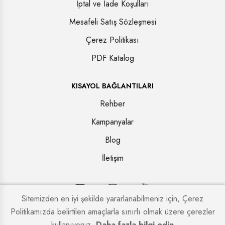
İptal ve İade Koşulları
Mesafeli Satış Sözleşmesi
Çerez Politikası
PDF Katalog
KISAYOL BAĞLANTILARI
Rehber
Kampanyalar
Blog
İletişim
Sitemizden en iyi şekilde yararlanabilmeniz için, Çerez
Politikamızda belirtilen amaçlarla sınırlı olmak üzere çerezler
Copyright © 2026. Tüm hakları saklıdır.
Kapi Firmaları
kullanıyoruz.
Daha fazla bilgi edin