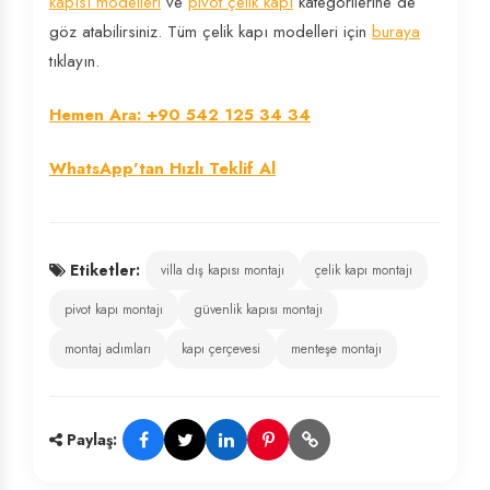
kapısı modelleri
ve
pivot çelik kapı
kategorilerine de
göz atabilirsiniz. Tüm çelik kapı modelleri için
buraya
tıklayın.
Hemen Ara: +90 542 125 34 34
WhatsApp'tan Hızlı Teklif Al
Etiketler:
villa dış kapısı montajı
çelik kapı montajı
pivot kapı montajı
güvenlik kapısı montajı
montaj adımları
kapı çerçevesi
menteşe montajı
Paylaş: