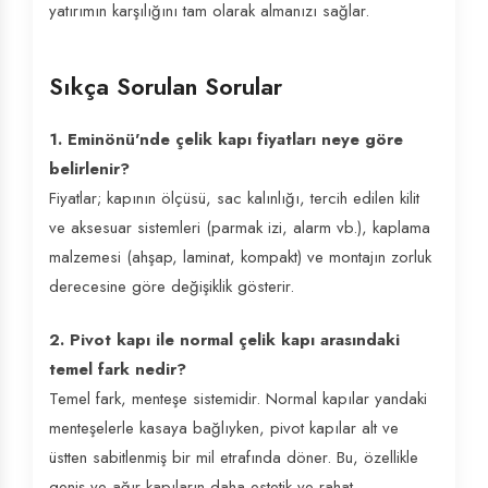
yatırımın karşılığını tam olarak almanızı sağlar.
Sıkça Sorulan Sorular
1. Eminönü'nde çelik kapı fiyatları neye göre
belirlenir?
Fiyatlar; kapının ölçüsü, sac kalınlığı, tercih edilen kilit
ve aksesuar sistemleri (parmak izi, alarm vb.), kaplama
malzemesi (ahşap, laminat, kompakt) ve montajın zorluk
derecesine göre değişiklik gösterir.
2. Pivot kapı ile normal çelik kapı arasındaki
temel fark nedir?
Temel fark, menteşe sistemidir. Normal kapılar yandaki
menteşelerle kasaya bağlıyken, pivot kapılar alt ve
üstten sabitlenmiş bir mil etrafında döner. Bu, özellikle
geniş ve ağır kapıların daha estetik ve rahat